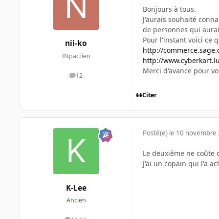
Bonjours à tous.
J'aurais souhaité conna
de personnes qui aurai
Pour l'instant voici ce 
nii-ko
http://commerce.sage.
INpactien
http://www.cyberkart.
Merci d'avance pour 
12
messages
Citer
Posté(e)
le 10 novembre
Le deuxième ne coûte 
J'ai un copain qui l'a a
K-Lee
Ancien