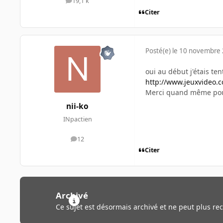
19,1 k
messages
Citer
Posté(e)
le 10 novembre
oui au début j'étais ten
http://www.jeuxvideo
Merci quand même pour t
nii-ko
INpactien
12
messages
Citer
Archivé
Ce sujet est désormais archivé et ne peut plus re