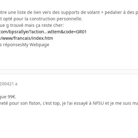
itre une liste de lien vers des supports de volant + pedalier à de
t opté pour la construction personnelle.
que g trouvé mais ça reste cher:
com/bpsrallye/?action...wItem&code=GR01
lu/www/francais/index.htm
vos réponsesMy Webpage
 2004
21 a
que 99€.
cheté pour son fiston, c'est top, je l'ai essayé à NFSU et je me suis 