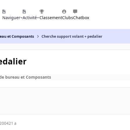
Naviguer
Activité
Classement
Clubs
Chatbox
reau et Composants
Cherche support volant + pedalier
edalier
 de bureau et Composants
 2004
21 a