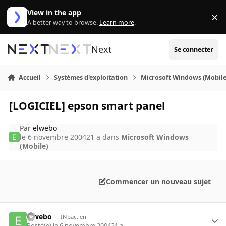
Aller au contenu
View in the app
×
Di
A better way to browse.
Learn more
.
Next
Se connecter
Accueil
Systèmes d'exploitation
Microsoft Windows (Mobile
[LOGICIEL] epson smart panel
Par
elwebo
le 6 novembre 2004
21 a
dans
Microsoft Windows
(Mobile)
Commencer un nouveau sujet
elwebo
INpactien
Posté(e)
le 6 novembre 2004
21 a