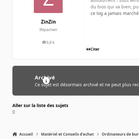
absolument ! sous windo
du bios qui va bien, pu
ce log a jamais marché 
ZinZin
INpactien
3,8 k
messages
Citer
Archivé
Ce sujet est désormais archivé et ne peut plus re
Aller sur la liste des sujets
Accueil
Matériel et Conseils d'achat
Ordinateurs de bu