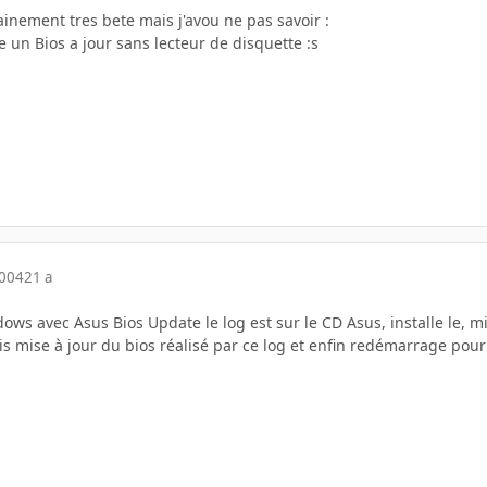
ainement tres bete mais j'avou ne pas savoir :
re un Bios a jour sans lecteur de disquette :s
2004
21 a
ws avec Asus Bios Update le log est sur le CD Asus, installe le, m
is mise à jour du bios réalisé par ce log et enfin redémarrage pour u