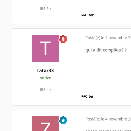
3,5 k
messages
Citer
Posté(e)
le 4 novembre 
qui a dit compliqué ?
tatar33
Ancien
6,4 k
messages
Citer
Posté(e)
le 4 novembre 