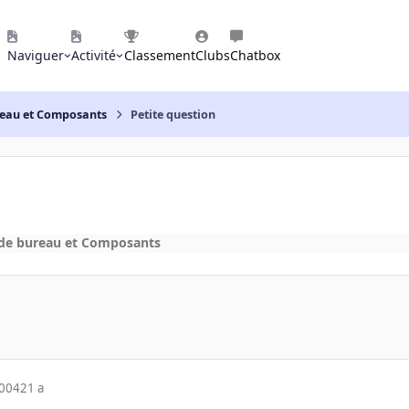
Naviguer
Activité
Classement
Clubs
Chatbox
reau et Composants
Petite question
 de bureau et Composants
2004
21 a