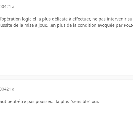
2004
21 a
l'opération logiciel la plus délicate à effectuer, ne pas intervenir 
ussite de la mise à jour....en plus de la condition evoquée par Po
2004
21 a
aut peut-être pas pousser... la plus "sensible" oui.