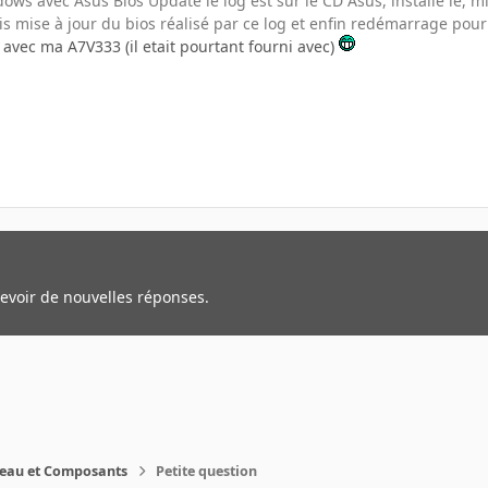
ws avec Asus Bios Update le log est sur le CD Asus, installe le, m
is mise à jour du bios réalisé par ce log et enfin redémarrage pour u
avec ma A7V333 (il etait pourtant fourni avec)
cevoir de nouvelles réponses.
reau et Composants
Petite question