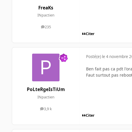
FreaKs
INpactien
235
messages
Citer
Posté(e)
le 4 novembre 
Ben fait pas ca pdt l'or
Faut surtout pas reboot
PoLteRgeIsTiUm
INpactien
3,9 k
messages
Citer