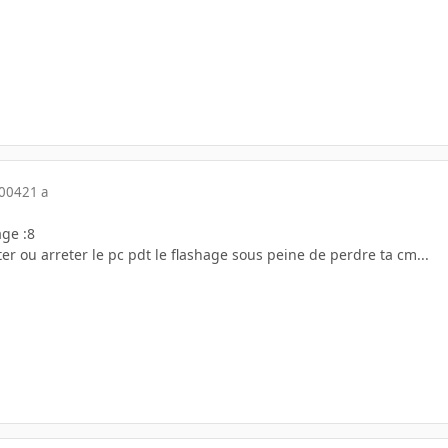
2004
21 a
age :8
er ou arreter le pc pdt le flashage sous peine de perdre ta cm...