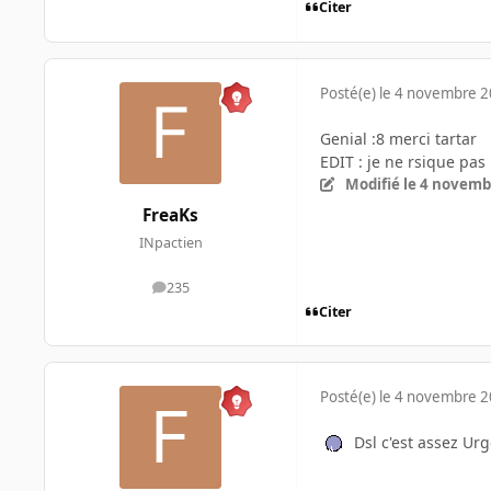
Citer
Posté(e)
le 4 novembre 
Genial :8 merci tartar
EDIT : je ne rsique pa
Modifié
le 4 novemb
FreaKs
INpactien
235
messages
Citer
Posté(e)
le 4 novembre 
Dsl c'est assez Urge