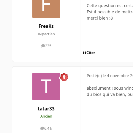
Cette question est cert
Est il possible de mett
merci bien :8
FreaKs
INpactien
235
messages
Citer
Posté(e)
le 4 novembre 
absolument ! sous windo
du bios qui va bien, pu
tatar33
Ancien
6,4 k
messages