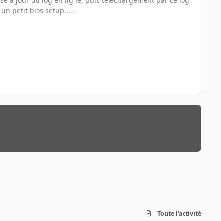
ise à jour du log en ligne, puis téléchargement par ce log
n petit bios setup.....
Toute l’activité