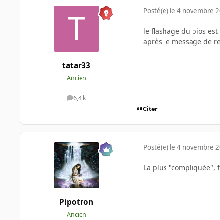
Posté(e)
le 4 novembre 
le flashage du bios est 
après le message de re
tatar33
Ancien
6,4 k
messages
Citer
Posté(e)
le 4 novembre 
La plus "compliquée", f
Pipotron
Ancien