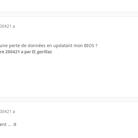
2004
21 a
s une perte de données en updatant mon BIOS ?
re 2004
21 a
par El_gorillaz
2004
21 a
nt ... :8