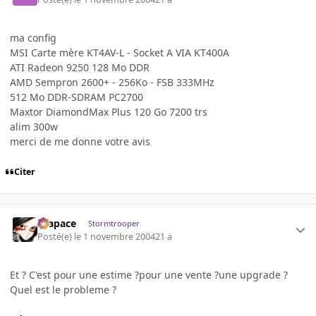
ma config
MSI Carte mère KT4AV-L - Socket A VIA KT400A
ATI Radeon 9250 128 Mo DDR
AMD Sempron 2600+ - 256Ko - FSB 333MHz
512 Mo DDR-SDRAM PC2700
Maxtor DiamondMax Plus 120 Go 7200 trs
alim 300w
merci de me donne votre avis
Citer
Krapace
Stormtrooper
Posté(e)
le 1 novembre 2004
21 a
Et ? C'est pour une estime ?pour une vente ?une upgrade ?
Quel est le probleme ?