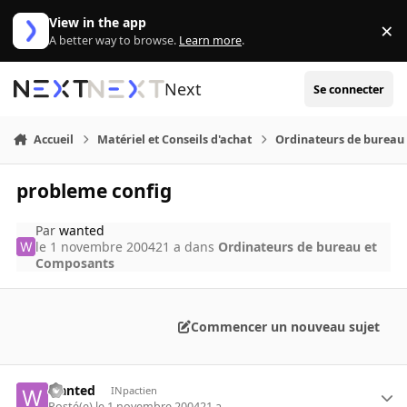
Aller au contenu
View in the app
×
Di
A better way to browse.
Learn more
.
Next
Se connecter
Accueil
Matériel et Conseils d'achat
Ordinateurs de bureau
probleme config
Par
wanted
le 1 novembre 2004
21 a
dans
Ordinateurs de bureau et
Composants
Commencer un nouveau sujet
wanted
INpactien
Posté(e)
le 1 novembre 2004
21 a