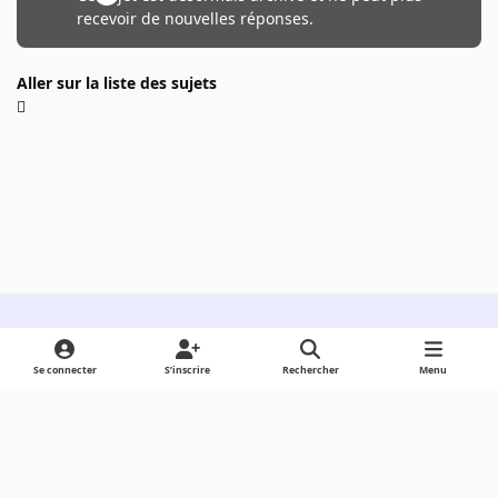
recevoir de nouvelles réponses.
Aller sur la liste des sujets
Light Mode
Dark Mode
System Preference
Se connecter
S’inscrire
Rechercher
Menu
Langue
Cookies
Powered by
Invision Community