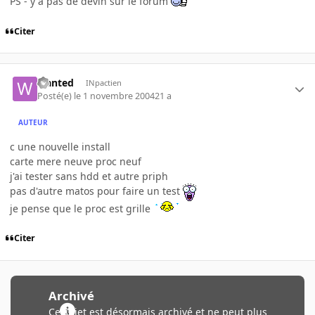
PS - y a pas de devin sur le forum
Citer
wanted
INpactien
Posté(e)
le 1 novembre 2004
21 a
AUTEUR
c une nouvelle install
carte mere neuve proc neuf
j'ai tester sans hdd et autre priph
pas d'autre matos pour faire un test
je pense que le proc est grille
Citer
Archivé
Ce sujet est désormais archivé et ne peut plus