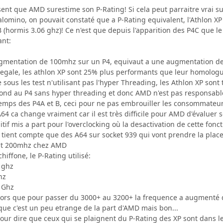
ent que AMD surestime son P-Rating! Si cela peut parraitre vrai sur 
 Palomino, on pouvait constaté que a P-Rating equivalent, l'Athlon XP
 (hormis 3.06 ghz)! Ce n'est que depuis l'apparition des P4C que le 
ant:
mentation de 100mhz sur un P4, equivaut a une augmentation de 66
egale, les athlon XP sont 25% plus performants que leur homologue
 sous les test n'utilisant pas l'hyper Threading, les Athlon XP sont t
spond au P4 sans hyper threading et donc AMD n'est pas responsable
u temps des P4A et B, ceci pour ne pas embrouiller les consommateu
A64 ca change vraiment car il est très difficile pour AMD d'évaluer
itif mis a part pour l'overclocking où la desactivation de cette fonc
 ne tient compte que des A64 sur socket 939 qui vont prendre la pl
ent 200mhz chez AMD
iffone, le P-Rating utilisé:
 ghz
hz
2 Ghz
 Alors que pour passer du 3000+ au 3200+ la frequence a augment
 que c'est un peu etrange de la part d'AMD mais bon...
e pour dire que ceux qui se plaignent du P-Rating des XP sont dans le