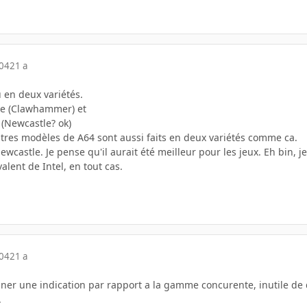
004
21 a
 en deux variétés.
he (Clawhammer) et
(Newcastle? ok)
utres modèles de A64 sont aussi faits en deux variétés comme ca.
 Newcastle. Je pense qu'il aurait été meilleur pour les jeux. Eh b
lent de Intel, en tout cas.
004
21 a
nner une indication par rapport a la gamme concurente, inutile de 
.