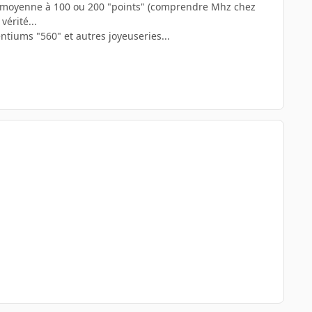
e moyenne à 100 ou 200 "points" (comprendre Mhz chez
vérité...
ntiums "560" et autres joyeuseries...