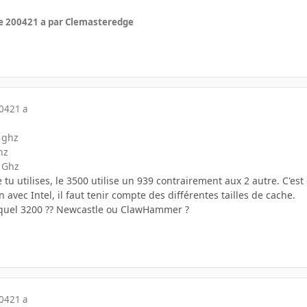
e 2004
21 a
par Clemasteredge
004
21 a
 ghz
hz
2 Ghz
 tu utilises, le 3500 utilise un 939 contrairement aux 2 autre. C'e
 avec Intel, il faut tenir compte des différentes tailles de cache.
de quel 3200 ?? Newcastle ou ClawHammer ?
004
21 a