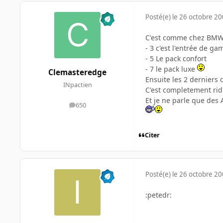
Posté(e)
le 26 octobre 2
C'est comme chez BMW,
- 3 c'est l'entrée de g
- 5 Le pack confort
- 7 le pack luxe
Clemasteredge
Ensuite les 2 derniers 
INpactien
C'est completement rid
Et je ne parle que des 
650
messages
Citer
Posté(e)
le 26 octobre 2
:petedr: