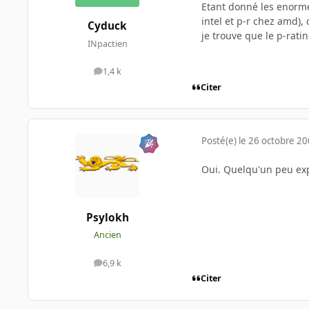
Etant donné les enorm
intel et p-r chez amd), 
Cyduck
je trouve que le p-rati
INpactien
1,4 k
messages
Citer
Posté(e)
le 26 octobre 2
Oui. Quelqu'un peu exp
Psylokh
Ancien
6,9 k
messages
Citer