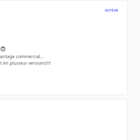
AUTEUR
r
vantage commercial...
 en plusieur versions!!!!