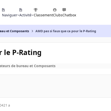
Naviguer
Activité
Classement
Clubs
Chatbox
reau et Composants
AMD pas si faux que ca pour le P-Rating
 le P-Rating
ateurs de bureau et Composants
004
21 a