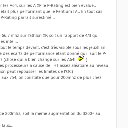
les A64, sur les A XP le P-Rating est bien evalué..
 etait plus performant que le Pentium IV... En tout cas
P-Rating parrait surestimé...
.7 mhz sur l'athlon XP, soit un rapport de 4/3 qui
s intel...
out le temps devant, c'est très visible sous les jeux!! En
 des ecarts de performance etant donné qu'il suit le P-
rs (chose qui a bien changé sur les A64!!
)
 ses processeurs a cause de l'HT assez aléatoire au niveau
tion peut repousser les limites de l'OC)
ace aux 754, on constate que pour 200mhz de plus chez
é de 200mhz, soit la meme augmentation du 3200+ au
 faux...