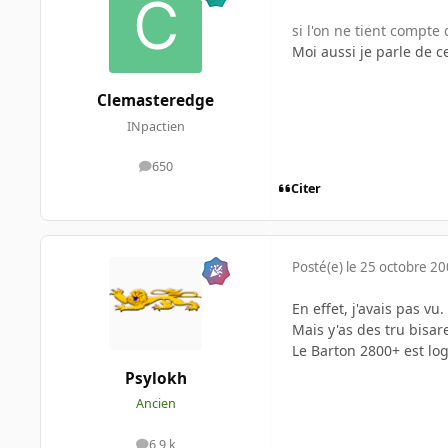
si l'on ne tient compte
Moi aussi je parle de c
Clemasteredge
INpactien
650
messages
Citer
Posté(e)
le 25 octobre 2
En effet, j'avais pas vu.
Mais y'as des tru bisar
Le Barton 2800+ est l
Psylokh
Ancien
6,9 k