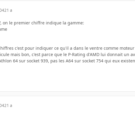
004
21 a
 on le premier chiffre indique la gamme:
amme
chiffres c'est pour indiquer ce qu'il a dans le ventre comme moteu
icule mais bon, c'est parce que le P-Rating d'AMD lui donnait un a
Athlon 64 sur socket 939, pas les A64 sur socket 754 qui eux existent
004
21 a