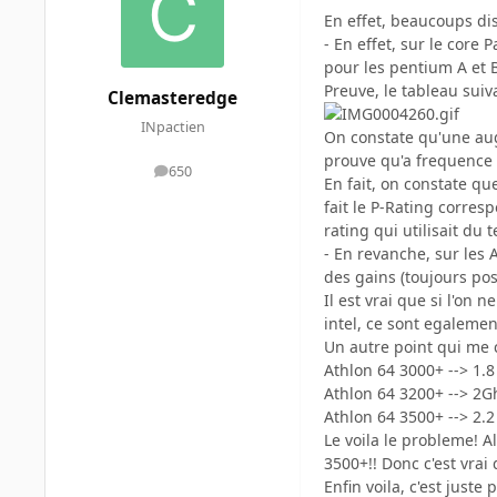
En effet, beaucoups dis
- En effet, sur le core
pour les pentium A et B
Preuve, le tableau suiv
Clemasteredge
INpactien
On constate qu'une aug
prouve qu'a frequence 
650
messages
En fait, on constate que
fait le P-Rating corre
rating qui utilisait d
- En revanche, sur les 
des gains (toujours pos
Il est vrai que si l'on
intel, ce sont egalem
Un autre point qui me ch
Athlon 64 3000+ --> 1.8
Athlon 64 3200+ --> 2G
Athlon 64 3500+ --> 2.
Le voila le probleme!
3500+!! Donc c'est vrai
Enfin voila, c'est just