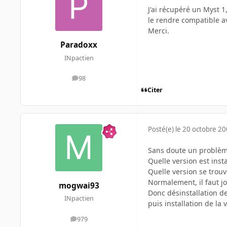
J'ai récupéré un Myst 1
le rendre compatible a
Merci.
Paradoxx
INpactien
98
messages
Citer
Posté(e)
le 20 octobre 2
Sans doute un problèm
Quelle version est inst
Quelle version se trouv
Normalement, il faut jo
mogwai93
Donc désinstallation d
INpactien
puis installation de la 
979
messages