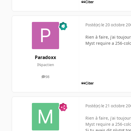
Citer
Posté(e)
le 20 octobre 2
Rien à faire, j'ai touj
Myst require a 256-color
Paradoxx
INpactien
98
messages
Citer
Posté(e)
le 21 octobre 2
Rien à faire, j'ai touj
Myst require a 256-color
Si tu avais dit plutot t