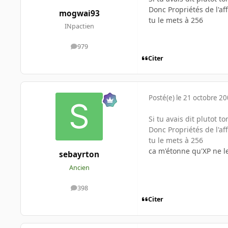
Donc Propriétés de l'a
mogwai93
tu le mets à 256
INpactien
979
messages
Citer
Posté(e)
le 21 octobre 2
Si tu avais dit plutot t
Donc Propriétés de l'a
tu le mets à 256
ca m'étonne qu'XP ne 
sebayrton
Ancien
398
messages
Citer