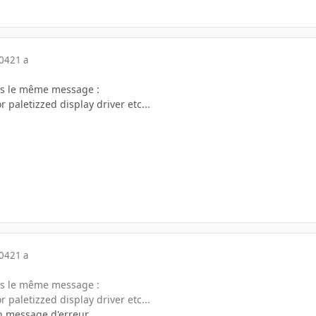
004
21 a
ours le même message :
 paletizzed display driver etc...
004
21 a
ours le même message :
 paletizzed display driver etc...
on message d'erreur.....