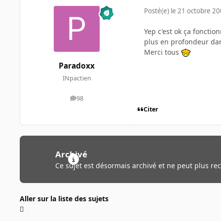
Posté(e)
le 21 octobre 2
Yep c'est ok ça fonction
plus en profondeur da
Merci tous
Paradoxx
INpactien
98
messages
Citer
Archivé
Ce sujet est désormais archivé et ne peut plus re
Aller sur la liste des sujets