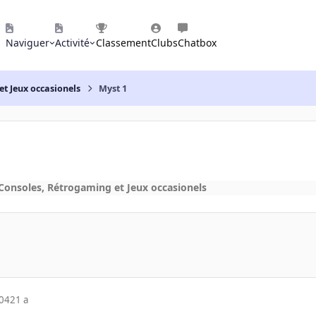
Naviguer
Activité
Classement
Clubs
Chatbox
et Jeux occasionels
Myst 1
 Consoles, Rétrogaming et Jeux occasionels
004
21 a