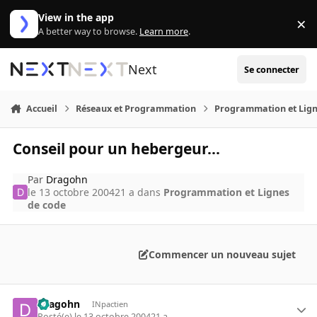
Aller au contenu
View in the app
×
Di
A better way to browse.
Learn more
.
Next
Se connecter
Accueil
Réseaux et Programmation
Programmation et Lign
Conseil pour un hebergeur...
Par
Dragohn
le 13 octobre 2004
21 a
dans
Programmation et Lignes
de code
Commencer un nouveau sujet
Dragohn
INpactien
Posté(e)
le 13 octobre 2004
21 a