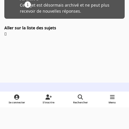
Ce sujet est désormais archivé et ne peut plus
recevoir de nouvelles réponses.
Aller sur la liste des sujets
Light Mode
Dark Mode
System Preference
Se connecter
S’inscrire
Rechercher
Menu
Langue
Cookies
Powered by
Invision Community