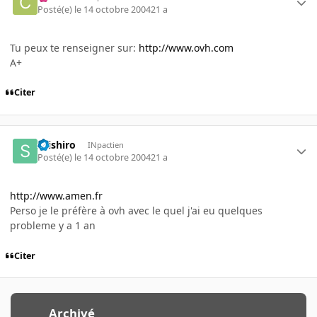
Posté(e)
le 14 octobre 2004
21 a
Tu peux te renseigner sur:
http://www.ovh.com
A+
Citer
seishiro
INpactien
Posté(e)
le 14 octobre 2004
21 a
http://www.amen.fr
Perso je le préfère à ovh avec le quel j'ai eu quelques
probleme y a 1 an
Citer
Archivé