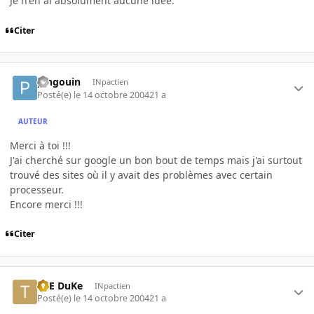
Je n'en ai absolument aucune idée.
Citer
pingouin
INpactien
Posté(e)
le 14 octobre 2004
21 a
AUTEUR
Merci à toi !!!
J'ai cherché sur google un bon bout de temps mais j'ai surtout
trouvé des sites où il y avait des problèmes avec certain
processeur.
Encore merci !!!
Citer
ThE DuKe
INpactien
Posté(e)
le 14 octobre 2004
21 a