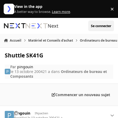
Aller au contenu
View in the app
×
Di
A better way to browse.
Learn more
.
Next
Se connecter
Accueil
Matériel et Conseils d'achat
Ordinateurs de bureau
Shuttle SK41G
Par
pingouin
le 13 octobre 2004
21 a
dans
Ordinateurs de bureau et
Composants
Commencer un nouveau sujet
pingouin
INpactien
Posté(e)
le 13 octobre 2004
21 a