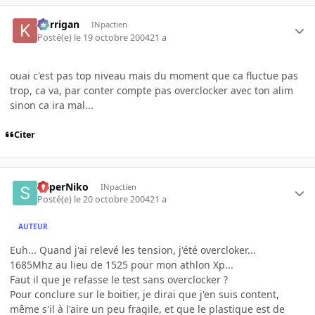
korrigan
INpactien
Posté(e)
le 19 octobre 2004
21 a
ouai c'est pas top niveau mais du moment que ca fluctue pas
trop, ca va, par conter compte pas overclocker avec ton alim
sinon ca ira mal...
Citer
SuperNiko
INpactien
Posté(e)
le 20 octobre 2004
21 a
AUTEUR
Euh... Quand j'ai relevé les tension, j'été overcloker...
1685Mhz au lieu de 1525 pour mon athlon Xp...
Faut il que je refasse le test sans overclocker ?
Pour conclure sur le boitier, je dirai que j'en suis content,
même s'il à l'aire un peu fragile, et que le plastique est de