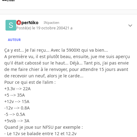
SuperNiko
INpactien
Posté(e)
le 19 octobre 2004
21 a
AUTEUR
Ça y est... Je l'ai reçu... Avec la 5900Xt qui va bien...
A première vu, il est plutôt beau, ensuite, jue me suis aperçu
qu'il était cabossé sur le haut... Déjà... Tant pis, j'ai pas envie
de me faire chier à le renvoyer, pour attendre 15 jours avant
de recevoir un neuf, alors je le carde...
Pour ce qui est de l'alim :
+3.3v --> 22A
+5 --> 35A
+12v --> 15A
-12v --> 0.8A
-5 --> 0.5A
+5vsb --> 3A
Quand je joue sur NFSU par exemple :
- Le 12v se balade entre 12 et 12.2v