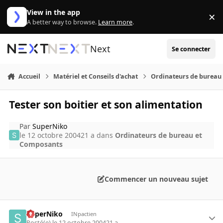
Aller au contenu
View in the app
×
Di
A better way to browse.
Learn more
.
Next
Se connecter
Accueil
Matériel et Conseils d'achat
Ordinateurs de bureau
Tester son boitier et son alimentation
Par
SuperNiko
le 12 octobre 2004
21 a
dans
Ordinateurs de bureau et
Composants
Commencer un nouveau sujet
SuperNiko
INpactien
Posté(e)
le 12 octobre 2004
21 a