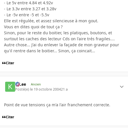
- Le 5v entre 4.84 et 4.92v
- Le 3.3v entre 3.27 et 3.28v
- Le -5v entre -5 et -5.5v
Elle est régulée, et assez silencieuse à mon gout.
Vous en dites quoi de tout ça ?
Sinon, pour le reste du boitier, les platiques, boutons, et
surtout les caches des lecteur Cds on l'aire trés fragiles....
Autre chose... J'ai du enlever la façade de mon graveur pour
qu'il rentre dans le boitier... Sinon, ça coincait...
Citer
K-Lee
Ancien
Posté(e)
le 19 octobre 2004
21 a
Point de vue tensions ça m'a l'air franchement correcte.
Citer