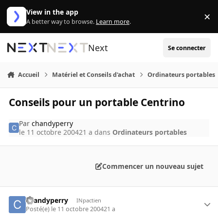
Aller au contenu
View in the app
×
Di
A better way to browse.
Learn more
.
Next
Se connecter
Accueil
Matériel et Conseils d'achat
Ordinateurs portables
Conseils pour un portable Centrino
Par
chandyperry
le 11 octobre 2004
21 a
dans
Ordinateurs portables
Commencer un nouveau sujet
chandyperry
INpactien
Posté(e)
le 11 octobre 2004
21 a