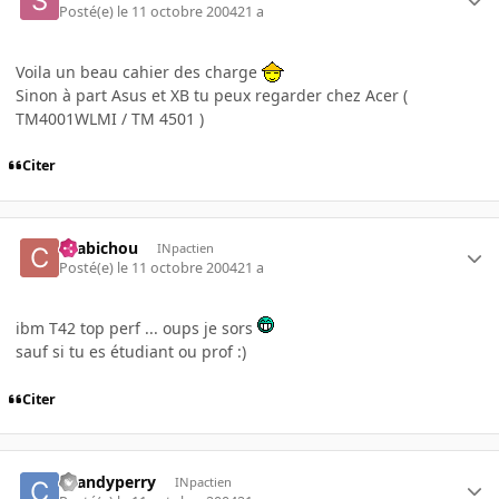
Posté(e)
le 11 octobre 2004
21 a
Voila un beau cahier des charge
Sinon à part Asus et XB tu peux regarder chez Acer (
TM4001WLMI / TM 4501 )
Citer
chabichou
INpactien
Posté(e)
le 11 octobre 2004
21 a
ibm T42 top perf ... oups je sors
sauf si tu es étudiant ou prof :)
Citer
chandyperry
INpactien