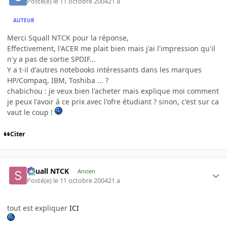
Posté(e)
le 11 octobre 2004
21 a
AUTEUR
Merci Squall NTCK pour la réponse,
Effectivement, l'ACER me plait bien mais j'ai l'impression qu'il
n'y a pas de sortie SPDIF...
Y a t-il d'autres notebooks intéressants dans les marques
HP/Compaq, IBM, Toshiba ... ?
chabichou : je veux bien l'acheter mais explique moi comment
je peux l'avoir à ce prix avec l'ofre étudiant ? sinon, c'est sur ca
vaut le coup !
Citer
Squall NTCK
Ancien
Posté(e)
le 11 octobre 2004
21 a
tout est expliquer
ICI