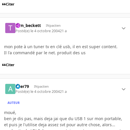
Citer
tom_beckett
INpactien
Posté(e)
le 4 octobre 2004
21 a
mon pote à un tuner tv en clé usb, il en est super content.
Il l'a commandé par le net. produit des us
Citer
Azer79
INpactien
Posté(e)
le 4 octobre 2004
21 a
AUTEUR
moué,
ben je dis pas, mais deja jai que du USB 1 sur mon portable,
et puis je l'utilise deja assez svt pour autre chose, alors...