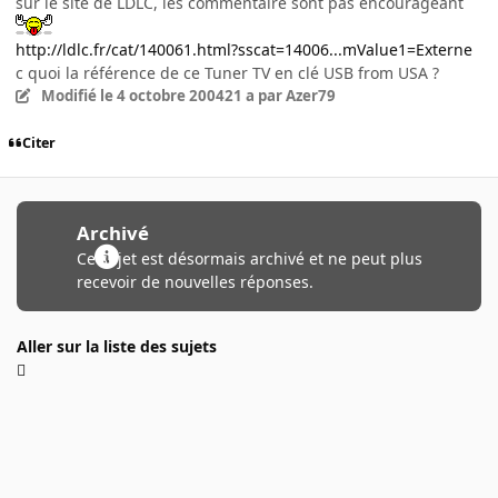
sur le site de LDLC, les commentaire sont pas encourageant
http://ldlc.fr/cat/140061.html?sscat=14006...mValue1=Externe
c quoi la référence de ce Tuner TV en clé USB from USA ?
Modifié
le 4 octobre 2004
21 a
par Azer79
Citer
Archivé
Ce sujet est désormais archivé et ne peut plus
recevoir de nouvelles réponses.
Aller sur la liste des sujets