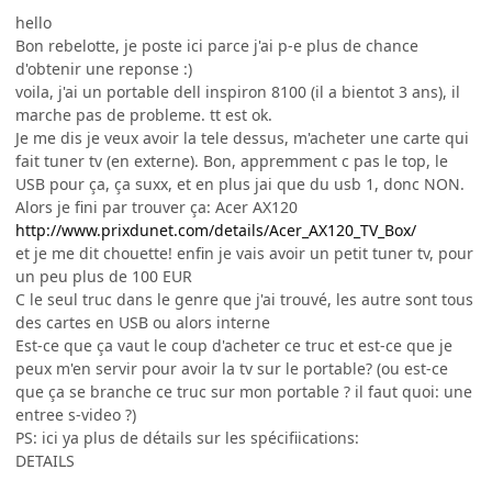
hello
Bon rebelotte, je poste ici parce j'ai p-e plus de chance
d'obtenir une reponse :)
voila, j'ai un portable dell inspiron 8100 (il a bientot 3 ans), il
marche pas de probleme. tt est ok.
Je me dis je veux avoir la tele dessus, m'acheter une carte qui
fait tuner tv (en externe). Bon, appremment c pas le top, le
USB pour ça, ça suxx, et en plus jai que du usb 1, donc NON.
Alors je fini par trouver ça: Acer AX120
http://www.prixdunet.com/details/Acer_AX120_TV_Box/
et je me dit chouette! enfin je vais avoir un petit tuner tv, pour
un peu plus de 100 EUR
C le seul truc dans le genre que j'ai trouvé, les autre sont tous
des cartes en USB ou alors interne
Est-ce que ça vaut le coup d'acheter ce truc et est-ce que je
peux m'en servir pour avoir la tv sur le portable? (ou est-ce
que ça se branche ce truc sur mon portable ? il faut quoi: une
entree s-video ?)
PS: ici ya plus de détails sur les spécifiications:
DETAILS