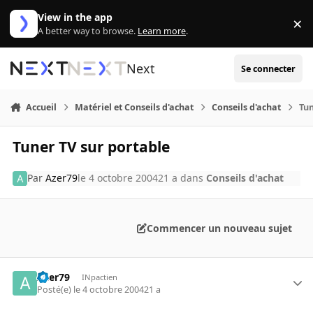
Aller au contenu
View in the app
×
Di
A better way to browse.
Learn more
.
Next
Se connecter
Accueil
Matériel et Conseils d'achat
Conseils d'achat
Tun
Tuner TV sur portable
Par
Azer79
le 4 octobre 2004
21 a
dans
Conseils d'achat
Commencer un nouveau sujet
Azer79
INpactien
Posté(e)
le 4 octobre 2004
21 a