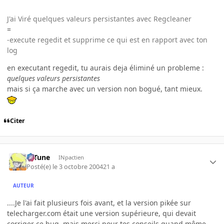
J'ai Viré quelques valeurs persistantes avec Regcleaner
=
-execute regedit et supprime ce qui est en rapport avec ton
log
en executant regedit, tu aurais deja éliminé un probleme :
quelques valeurs persistantes
mais si ça marche avec un version non bogué, tant mieux.
Citer
D-Tune
INpactien
Posté(e)
le 3 octobre 2004
21 a
AUTEUR
....Je l'ai fait plusieurs fois avant, et la version pikée sur
telecharger.com était une version supérieure, qui devait
corriger ce bug, mais merci pour tes conseils quand même.