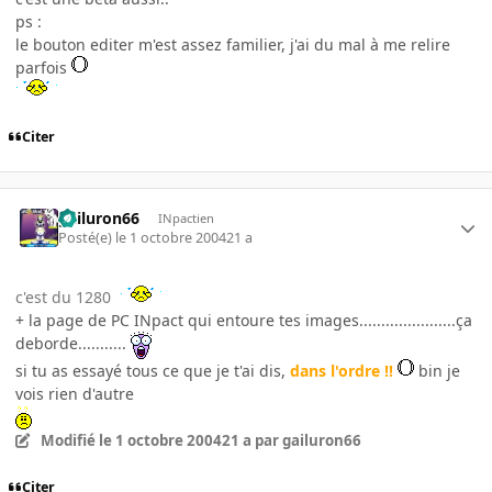
ps :
le bouton editer m'est assez familier, j'ai du mal à me relire
parfois
Citer
gailuron66
INpactien
Posté(e)
le 1 octobre 2004
21 a
c'est du 1280
+ la page de PC INpact qui entoure tes images......................ça
deborde...........
si tu as essayé tous ce que je t'ai dis,
dans l'ordre !!
bin je
vois rien d'autre
Modifié
le 1 octobre 2004
21 a
par gailuron66
Citer