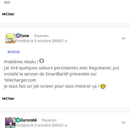
oui
Citer
D-Tune
INpactien
Posté(e)
le 3 octobre 2004
21 a
AUTEUR
Problème résolu !
J'ai Viré quelques valeurs persistantes avec Regcleaner, pui
installé la version de SmartBarXP présentée sur
Telecharger.com
Je vous fais un joli screen pour vous montrer ça !
Citer
gailuron66
INpactien
Posté(e)
le 3 octobre 2004
21 a