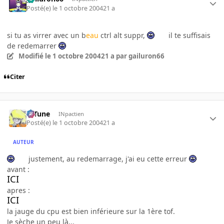
Posté(e)
le 1 octobre 2004
21 a
si tu as virrer avec un b
eau
ctrl alt suppr,
il te suffisais
de redemarrer
Modifié
le 1 octobre 2004
21 a
par gailuron66
Citer
D-Tune
INpactien
Posté(e)
le 1 octobre 2004
21 a
AUTEUR
justement, au redemarrage, j'ai eu cette erreur
avant :
ICI
apres :
ICI
la jauge du cpu est bien inférieure sur la 1ère tof.
Je sèche un peu là...