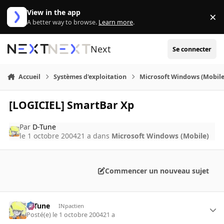
Aller au contenu
View in the app
×
Di
A better way to browse.
Learn more
.
Next
Se connecter
Accueil
Systèmes d'exploitation
Microsoft Windows (Mobile
[LOGICIEL] SmartBar Xp
Par
D-Tune
le 1 octobre 2004
21 a
dans
Microsoft Windows (Mobile)
Commencer un nouveau sujet
D-Tune
INpactien
Posté(e)
le 1 octobre 2004
21 a