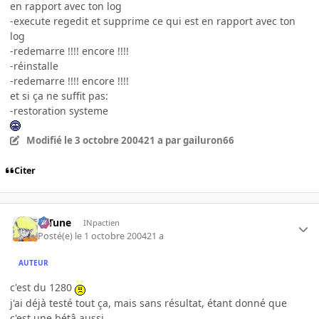
en rapport avec ton log
-execute regedit et supprime ce qui est en rapport avec ton
log
-redemarre !!!! encore !!!!
-réinstalle
-redemarre !!!! encore !!!!
et si ça ne suffit pas:
-restoration systeme
Modifié
le 3 octobre 2004
21 a
par gailuron66
Citer
D-Tune
INpactien
Posté(e)
le 1 octobre 2004
21 a
AUTEUR
c'est du 1280
j'ai déjà testé tout ça, mais sans résultat, étant donné que
c'est une bétâ aussi..