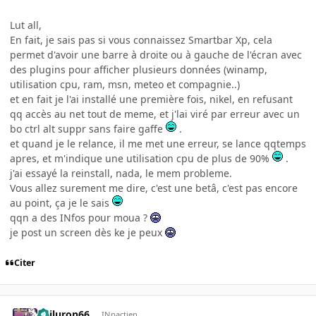
Lut all,
En fait, je sais pas si vous connaissez Smartbar Xp, cela
permet d'avoir une barre à droite ou à gauche de l'écran avec
des plugins pour afficher plusieurs données (winamp,
utilisation cpu, ram, msn, meteo et compagnie..)
et en fait je l'ai installé une première fois, nikel, en refusant
qq accès au net tout de meme, et j'lai viré par erreur avec un
bo ctrl alt suppr sans faire gaffe
.
et quand je le relance, il me met une erreur, se lance qqtemps
apres, et m'indique une utilisation cpu de plus de 90%
.
j'ai essayé la reinstall, nada, le mem probleme.
Vous allez surement me dire, c'est une betâ, c'est pas encore
au point, ça je le sais
qqn a des INfos pour moua ?
je post un screen dès ke je peux
Citer
gailuron66
INpactien