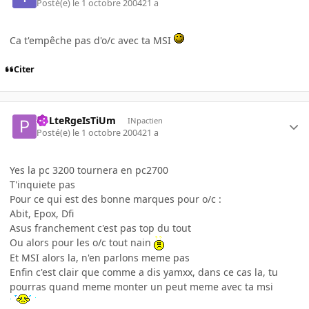
Posté(e)
le 1 octobre 2004
21 a
Ca t'empêche pas d'o/c avec ta MSI
Citer
PoLteRgeIsTiUm
INpactien
Posté(e)
le 1 octobre 2004
21 a
Yes la pc 3200 tournera en pc2700
T'inquiete pas
Pour ce qui est des bonne marques pour o/c :
Abit, Epox, Dfi
Asus franchement c'est pas top du tout
Ou alors pour les o/c tout nain
Et MSI alors la, n'en parlons meme pas
Enfin c'est clair que comme a dis yamxx, dans ce cas la, tu
pourras quand meme monter un peut meme avec ta msi