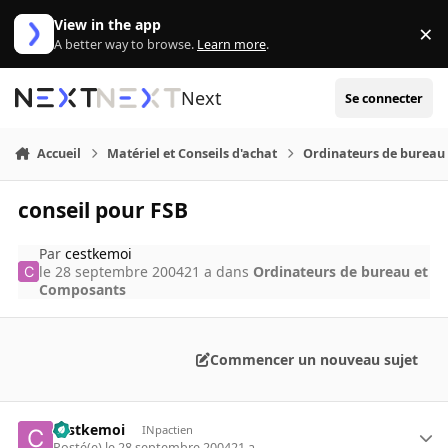
Aller au contenu
View in the app
×
Di
A better way to browse.
Learn more
.
Next
Se connecter
Accueil
Matériel et Conseils d'achat
Ordinateurs de bureau
conseil pour FSB
Par
cestkemoi
le 28 septembre 2004
21 a
dans
Ordinateurs de bureau et
Composants
Commencer un nouveau sujet
cestkemoi
INpactien
Posté(e)
le 28 septembre 2004
21 a