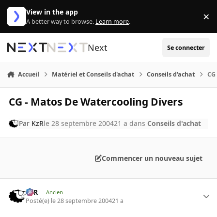
Aller au contenu
View in the app
×
Di
A better way to browse.
Learn more
.
Next
Se connecter
Accueil
Matériel et Conseils d'achat
Conseils d'achat
CG 
CG - Matos De Watercooling Divers
Par
KzR
le 28 septembre 2004
21 a
dans
Conseils d'achat
Commencer un nouveau sujet
KzR
Ancien
Posté(e)
le 28 septembre 2004
21 a