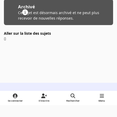
Archivé
Ce sujet est désormais archivé et ne peut plus
recevoir de nouvelles réponses.
Aller sur la liste des sujets
Light Mode
Dark Mode
System Preference
Se connecter
S’inscrire
Rechercher
Menu
Langue
Cookies
Powered by
Invision Community