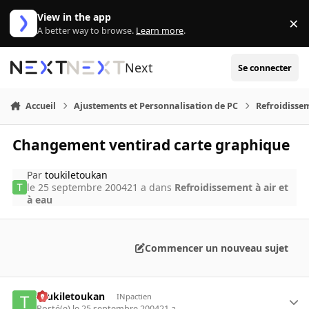
Aller au contenu
View in the app
×
Di
A better way to browse.
Learn more
.
Next
Se connecter
Accueil
Ajustements et Personnalisation de PC
Refroidissem
Changement ventirad carte graphique
Par
toukiletoukan
le 25 septembre 2004
21 a
dans
Refroidissement à air et
à eau
Commencer un nouveau sujet
toukiletoukan
INpactien
Posté(e)
le 25 septembre 2004
21 a