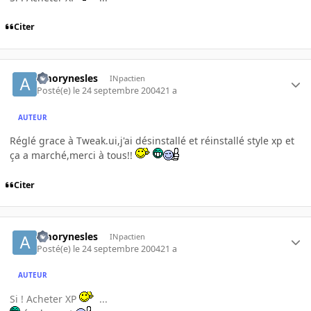
Citer
amorynesles
INpactien
Posté(e)
le 24 septembre 2004
21 a
AUTEUR
Réglé grace à Tweak.ui,j'ai désinstallé et réinstallé style xp et
ça a marché,merci à tous!!
Citer
amorynesles
INpactien
Posté(e)
le 24 septembre 2004
21 a
AUTEUR
Si ! Acheter XP
...