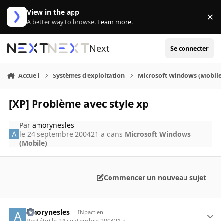
Aller au contenu
View in the app
×
Di
A better way to browse.
Learn more
.
Next
Se connecter
Accueil
Systèmes d'exploitation
Microsoft Windows (Mobile
[XP] Problème avec style xp
Par
amorynesles
le 24 septembre 2004
21 a
dans
Microsoft Windows
(Mobile)
Commencer un nouveau sujet
amorynesles
INpactien
Posté(e)
le 24 septembre 2004
21 a