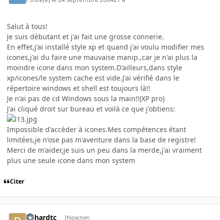
Salut à tous!
Je suis débutant et j'ai fait une grosse connerie.
En effet,j'ai installé style xp et quand j'ai voulu modifier mes
icones,j'ai du faire une mauvaise manip.,car je n'ai plus la
moindre icone dans mon system.D'ailleurs,dans style
xp/icones/le system cache est vide.J'ai vérifié dans le
répertoire windows et shell est toujours là!!
Je n'ai pas de cd Windows sous la main!!(XP pro)
J'ai cliqué droit sur bureau et voilà ce que j'obtiens:
Impossible d'accèder à icones.Mes compétences étant
limitées,je n'ose pas m'aventure dans la base de registre!
Merci de m'aider,je suis un peu dans la merde,j'ai vraiment
plus une seule icone dans mon system
Citer
richardtc
INpactien