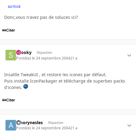
AUTEUR
Donc,vous n'avez pas de soluces ici?
Citer
snooky
INpactien
Posté(e)
le 24 septembre 2004
21 a
Insatlle TweakUI , et restore les icones par défaut.
Puis installe IconPackager et télécharge de superbes packs
d'icones.
Citer
amorynesles
INpactien
Posté(e)
le 24 septembre 2004
21 a