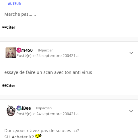
AUTEUR
Marche pas......
Citer
sam450
INpactien
Posté(e)
le 24 septembre 2004
21 a
essaye de faire un scan avec ton anti virus
Citer
PhiBee
INpactien
Posté(e)
le 24 septembre 2004
21 a
Donc,vous n'avez pas de soluces ici?
Si ! Acheter XP
...