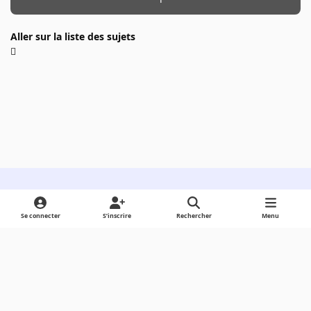
Aller sur la liste des sujets
Light Mode
Dark Mode
System Preference
Se connecter
S’inscrire
Rechercher
Menu
Langue
Cookies
Powered by
Invision Community