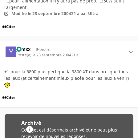
....pour l'alimentation il n'y aura pas de prob....350W suffit
l'argement.
Modifié
le 23 septembre 2004
21 a
par Ultra
Citer
yamxx
INpactien
Posté(e)
le 23 septembre 2004
21 a
+1 pour la 6800 plus perf que la 9800 XT dans presque tous
les jeux (et certainement mieux placée pour les jeux a venir)
Citer
Archivé
Ce sujet est désormais archivé et ne peut plus
recevoir de nouvelles réponses.