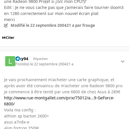
une Radeon 9800 Pro(et si j'o/c mon CPU?)?
Edit : Je ne vous cache pas que j'aimerais faire tourner doom3
en 1280 correctement sur mon nouvel écran plat
merci
Modifié
le 22 septembre 2004
21 a
par frouge
Citer
loxy94
INpactien
Posté(e)
le 22 septembre 2004
21 a
Je vais prochainement m'acheter une carte graphique, et
après avoir été convaincu de m'acheter une Radeon 9800 pro
je commence à être tenté par une 6800 de chez Asus à 289€
http://www.rue-montgallet.com/prix/75012/a...9-GeForce-
6800/
Voila ma config :
athlon xp barton 2600+
asus a7n8x-e
alim fortron 350W