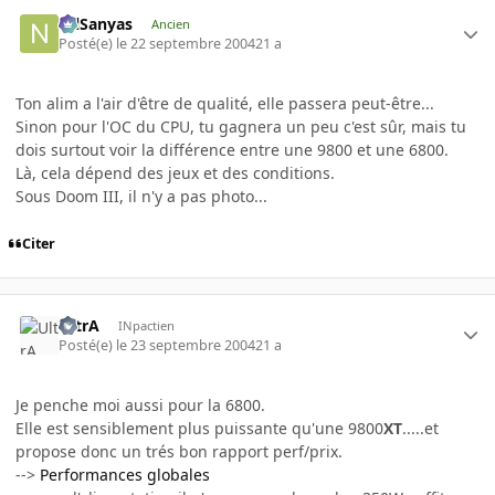
NilSanyas
Ancien
Posté(e)
le 22 septembre 2004
21 a
Ton alim a l'air d'être de qualité, elle passera peut-être...
Sinon pour l'OC du CPU, tu gagnera un peu c'est sûr, mais tu
dois surtout voir la différence entre une 9800 et une 6800.
Là, cela dépend des jeux et des conditions.
Sous Doom III, il n'y a pas photo...
Citer
UltrA
INpactien
Posté(e)
le 23 septembre 2004
21 a
Je penche moi aussi pour la 6800.
Elle est sensiblement plus puissante qu'une 9800
XT
.....et
propose donc un trés bon rapport perf/prix.
-->
Performances globales