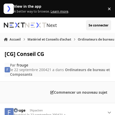
Aller au contenu
View in the app
×
Di
A better way to browse.
Learn more
.
Next
Se connecter
Accueil
Matériel et Conseils d'achat
Ordinateurs de bureau
[CG] Conseil CG
Par
frouge
le 22 septembre 2004
21 a
dans
Ordinateurs de bureau et
Composants
Commencer un nouveau sujet
frouge
INpactien
Posté(e)
le 22 septembre 2004
21 a