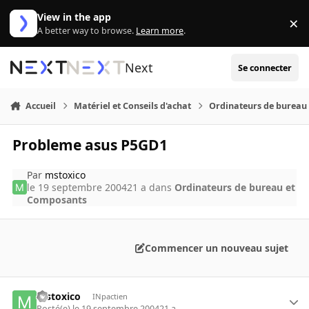
Aller au contenu
View in the app
×
Di
A better way to browse.
Learn more
.
Next
Se connecter
Accueil
Matériel et Conseils d'achat
Ordinateurs de bureau
Probleme asus P5GD1
Par
mstoxico
le 19 septembre 2004
21 a
dans
Ordinateurs de bureau et
Composants
Commencer un nouveau sujet
mstoxico
INpactien
Posté(e)
le 19 septembre 2004
21 a