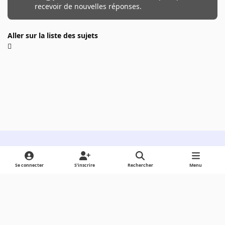
recevoir de nouvelles réponses.
Aller sur la liste des sujets
Light Mode
Dark Mode
System Preference
Se connecter
S’inscrire
Rechercher
Menu
Langue
Cookies
Powered by
Invision Community