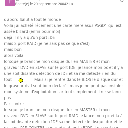
Posté(e)
le 20 septembre 2004
21 a
d'abord Salut a tout le monde
Voila j'ai acheté récement une carte mere asus P5GD1 qui est
assée bizard (enfin pour moi)
déjà il n'y a qu'un port IDE
mais 2 port RAID (je ne sais pas ce que c'est)
mais bon
alors voila
lorsque je branche mon disque dur en MASTER et mon
graveur DVD en SLAVE sur le port IDE je lance mon pc et il y a
une soit disante detection de IDE et sa me detecte rien du
tout
Mais si je rentre dans le BIOS le disque dur et
le graveur dvd sont bien déclarés mais je ne peut pas instaler
mon systeme d'exploitation car tout simplement il ne se lance
pas
Par contre
lorsque je branche mon disque dur en MASTER et mon
graveur DVD en SLAVE sur le port RAID je lance mon pc et la à
la soit disante detection IDE sa me detecte le disque dur et le
graveur PAR CONTRE si je rentre dans le BIOS il ne sont pas