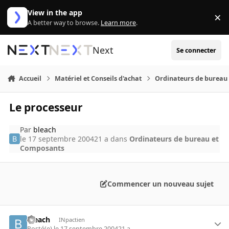
Aller au contenu
View in the app
×
Di
A better way to browse.
Learn more
.
Next
Se connecter
Accueil
Matériel et Conseils d'achat
Ordinateurs de bureau
Le processeur
Par
bleach
le 17 septembre 2004
21 a
dans
Ordinateurs de bureau et
Composants
Commencer un nouveau sujet
bleach
INpactien
Posté(e)
le 17 septembre 2004
21 a