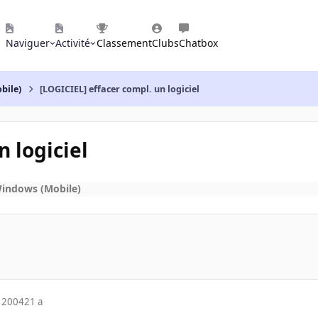
Naviguer
Activité
Classement
Clubs
Chatbox
bile)
[LOGICIEL] effacer compl. un logiciel
n logiciel
Windows (Mobile)
 2004
21 a