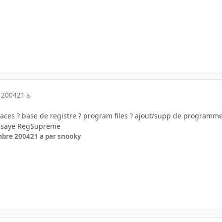
 2004
21 a
traces ? base de registre ? program files ? ajout/supp de programme
 essaye RegSupreme
mbre 2004
21 a
par snooky