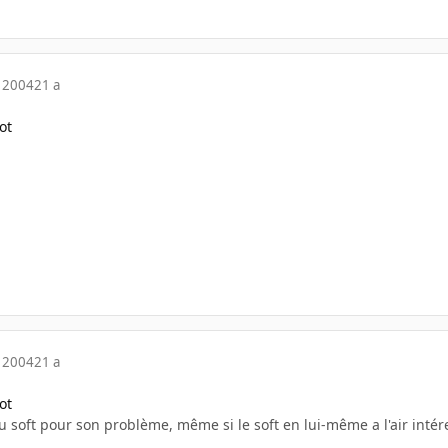
 2004
21 a
ot
 2004
21 a
ot
é du soft pour son problème, même si le soft en lui-même a l'air inté