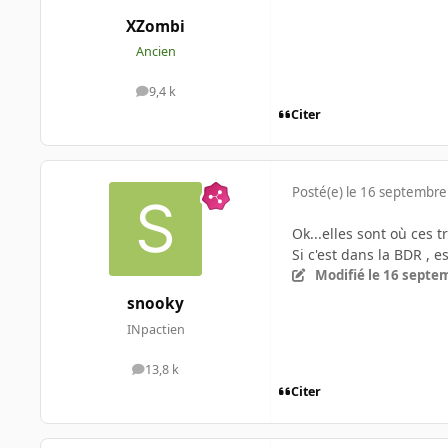
XZombi
Ancien
9,4 k
messages
Citer
Posté(e)
le 16 septembre
Ok...elles sont où ces 
Si c'est dans la BDR ,
Modifié
le 16 septe
snooky
INpactien
13,8 k
messages
Citer