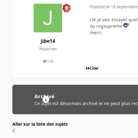
Posté(e)
le 16 septembre
OK je vais essayer quel
ou regsupreme
merci
jibe14
INpactien
170
messages
Citer
Archivé
Ce sujet est désormais archivé et ne peut plus re
Aller sur la liste des sujets