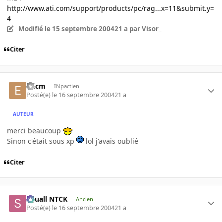
http://www.ati.com/support/products/pc/rag...x=11&submit.y=
4
Modifié
le 15 septembre 2004
21 a
par Visor_
Citer
ericm
INpactien
Posté(e)
le 16 septembre 2004
21 a
AUTEUR
merci beaucoup
Sinon c'était sous xp
lol j'avais oublié
Citer
Squall NTCK
Ancien
Posté(e)
le 16 septembre 2004
21 a