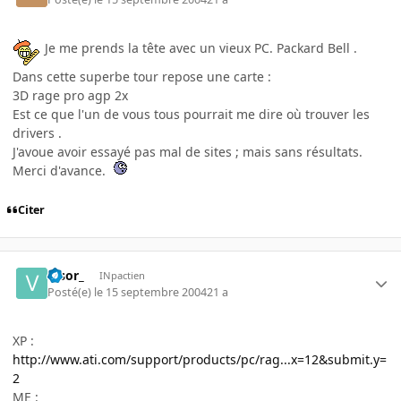
Je me prends la tête avec un vieux PC. Packard Bell .
Dans cette superbe tour repose une carte :
3D rage pro agp 2x
Est ce que l'un de vous tous pourrait me dire où trouver les
drivers .
J'avoue avoir essayé pas mal de sites ; mais sans résultats.
Merci d'avance.
Citer
Visor_
INpactien
Posté(e)
le 15 septembre 2004
21 a
XP :
http://www.ati.com/support/products/pc/rag...x=12&submit.y=
2
ME :