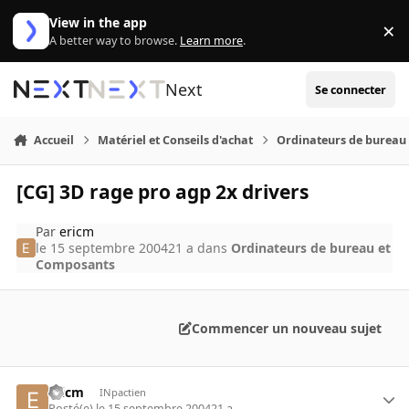
Aller au contenu
View in the app
×
Di
A better way to browse.
Learn more
.
Next
Se connecter
Accueil
Matériel et Conseils d'achat
Ordinateurs de bureau
[CG] 3D rage pro agp 2x drivers
Par
ericm
le 15 septembre 2004
21 a
dans
Ordinateurs de bureau et
Composants
Commencer un nouveau sujet
ericm
INpactien
Posté(e)
le 15 septembre 2004
21 a