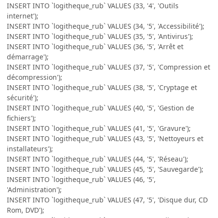
INSERT INTO `logitheque_rub` VALUES (33, '4', 'Outils
internet');
INSERT INTO `logitheque_rub` VALUES (34, '5', 'Accessibilité');
INSERT INTO `logitheque_rub` VALUES (35, '5', 'Antivirus');
INSERT INTO `logitheque_rub` VALUES (36, '5', 'Arrêt et
démarrage');
INSERT INTO `logitheque_rub` VALUES (37, '5', 'Compression et
décompression');
INSERT INTO `logitheque_rub` VALUES (38, '5', 'Cryptage et
sécurité');
INSERT INTO `logitheque_rub` VALUES (40, '5', 'Gestion de
fichiers');
INSERT INTO `logitheque_rub` VALUES (41, '5', 'Gravure');
INSERT INTO `logitheque_rub` VALUES (43, '5', 'Nettoyeurs et
installateurs');
INSERT INTO `logitheque_rub` VALUES (44, '5', 'Réseau');
INSERT INTO `logitheque_rub` VALUES (45, '5', 'Sauvegarde');
INSERT INTO `logitheque_rub` VALUES (46, '5',
'Administration');
INSERT INTO `logitheque_rub` VALUES (47, '5', 'Disque dur, CD
Rom, DVD');