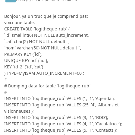
Bonjour, ya un truc que je comprend pas:
voici une table:
CREATE TABLE `logitheque_rub` (
`id` smallint(6) NOT NULL auto_increment,
`cat` char(2) NOT NULL default '',
`nom` varchar(50) NOT NULL default '',
PRIMARY KEY (`id`),
UNIQUE KEY `id` (`id`),
KEY `id_2` (`id`,`cat`)
) TYPE=MyISAM AUTO_INCREMENT=60 ;
#
# Dumping data for table `logitheque_rub`
#
INSERT INTO `logitheque_rub` VALUES (1, '1', 'Agenda');
INSERT INTO `logitheque_rub` VALUES (25, '4', 'Albums et
visionneuses');
INSERT INTO `logitheque_rub` VALUES (3, '1', 'BDD');
INSERT INTO `logitheque_rub` VALUES (4, '1', 'Caculatrice');
INSERT INTO `logitheque_rub` VALUES (5, '1', 'Contacts');