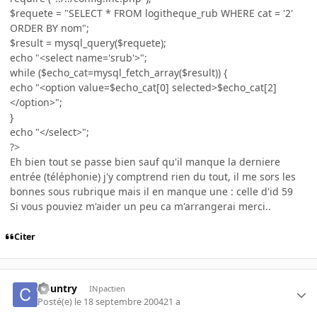
$requete = "SELECT * FROM logitheque_rub WHERE cat = '2'
ORDER BY nom";
$result = mysql_query($requete);
echo "<select name='srub'>";
while ($echo_cat=mysql_fetch_array($result)) {
echo "<option value=$echo_cat[0] selected>$echo_cat[2]
</option>";
}
echo "</select>";
?>
Eh bien tout se passe bien sauf qu'il manque la derniere
entrée (téléphonie) j'y comptrend rien du tout, il me sors les
bonnes sous rubrique mais il en manque une : celle d'id 59
Si vous pouviez m'aider un peu ca m'arrangerai merci..
Citer
Country
INpactien
Posté(e)
le 18 septembre 2004
21 a