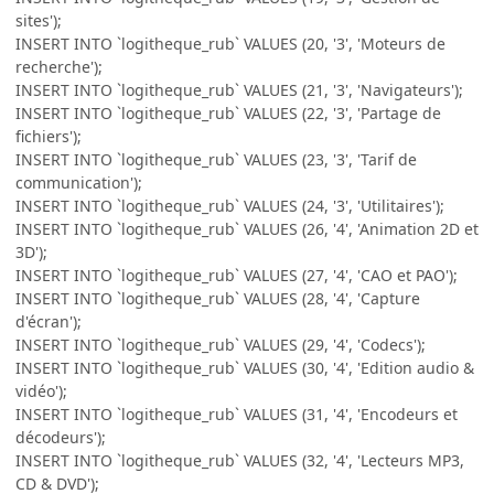
sites');
INSERT INTO `logitheque_rub` VALUES (20, '3', 'Moteurs de
recherche');
INSERT INTO `logitheque_rub` VALUES (21, '3', 'Navigateurs');
INSERT INTO `logitheque_rub` VALUES (22, '3', 'Partage de
fichiers');
INSERT INTO `logitheque_rub` VALUES (23, '3', 'Tarif de
communication');
INSERT INTO `logitheque_rub` VALUES (24, '3', 'Utilitaires');
INSERT INTO `logitheque_rub` VALUES (26, '4', 'Animation 2D et
3D');
INSERT INTO `logitheque_rub` VALUES (27, '4', 'CAO et PAO');
INSERT INTO `logitheque_rub` VALUES (28, '4', 'Capture
d'écran');
INSERT INTO `logitheque_rub` VALUES (29, '4', 'Codecs');
INSERT INTO `logitheque_rub` VALUES (30, '4', 'Edition audio &
vidéo');
INSERT INTO `logitheque_rub` VALUES (31, '4', 'Encodeurs et
décodeurs');
INSERT INTO `logitheque_rub` VALUES (32, '4', 'Lecteurs MP3,
CD & DVD');