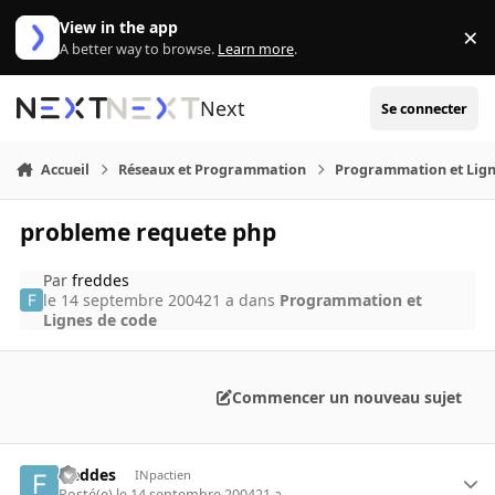
Aller au contenu
View in the app
×
Di
A better way to browse.
Learn more
.
Next
Se connecter
Accueil
Réseaux et Programmation
Programmation et Lign
probleme requete php
Par
freddes
le 14 septembre 2004
21 a
dans
Programmation et
Lignes de code
Commencer un nouveau sujet
freddes
INpactien
Posté(e)
le 14 septembre 2004
21 a