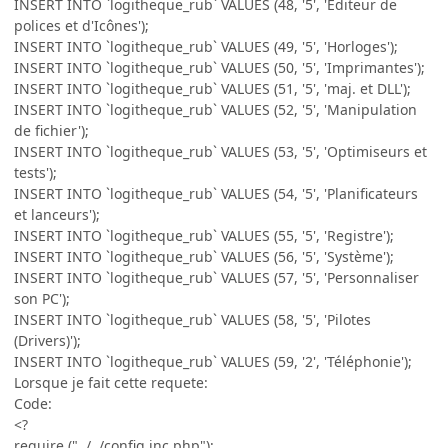
INSERT INTO `logitheque_rub` VALUES (48, '5', 'Editeur de
polices et d'Icônes');
INSERT INTO `logitheque_rub` VALUES (49, '5', 'Horloges');
INSERT INTO `logitheque_rub` VALUES (50, '5', 'Imprimantes');
INSERT INTO `logitheque_rub` VALUES (51, '5', 'maj. et DLL');
INSERT INTO `logitheque_rub` VALUES (52, '5', 'Manipulation
de fichier');
INSERT INTO `logitheque_rub` VALUES (53, '5', 'Optimiseurs et
tests');
INSERT INTO `logitheque_rub` VALUES (54, '5', 'Planificateurs
et lanceurs');
INSERT INTO `logitheque_rub` VALUES (55, '5', 'Registre');
INSERT INTO `logitheque_rub` VALUES (56, '5', 'Système');
INSERT INTO `logitheque_rub` VALUES (57, '5', 'Personnaliser
son PC');
INSERT INTO `logitheque_rub` VALUES (58, '5', 'Pilotes
(Drivers)');
INSERT INTO `logitheque_rub` VALUES (59, '2', 'Téléphonie');
Lorsque je fait cette requete:
Code:
<?
require ("../../config.inc.php");