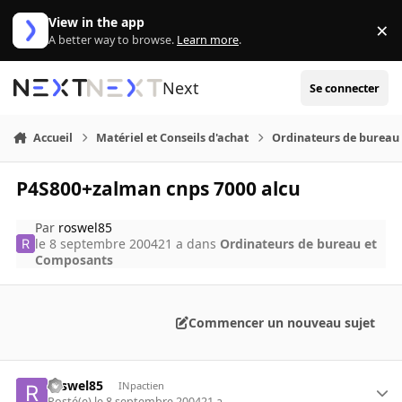
Aller au contenu
View in the app
×
Di
A better way to browse.
Learn more
.
Next
Se connecter
Accueil
Matériel et Conseils d'achat
Ordinateurs de bureau
P4S800+zalman cnps 7000 alcu
Par
roswel85
le 8 septembre 2004
21 a
dans
Ordinateurs de bureau et
Composants
Commencer un nouveau sujet
roswel85
INpactien
Posté(e)
le 8 septembre 2004
21 a