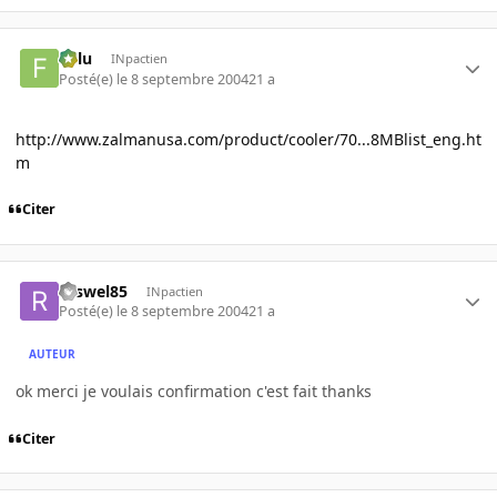
Fulu
INpactien
Posté(e)
le 8 septembre 2004
21 a
http://www.zalmanusa.com/product/cooler/70...8MBlist_eng.ht
m
Citer
roswel85
INpactien
Posté(e)
le 8 septembre 2004
21 a
AUTEUR
ok merci je voulais confirmation c'est fait thanks
Citer