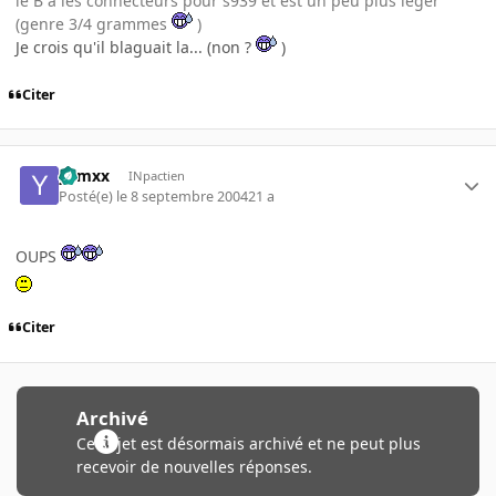
le B a les connecteurs pour s939 et est un peu plus léger
(genre 3/4 grammes
)
Je crois qu'il blaguait la... (non ?
)
Citer
yamxx
INpactien
Posté(e)
le 8 septembre 2004
21 a
OUPS
Citer
Archivé
Ce sujet est désormais archivé et ne peut plus
recevoir de nouvelles réponses.