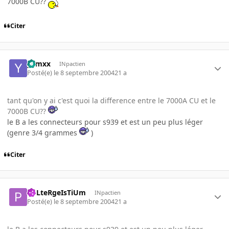
7000B CU??
Citer
yamxx
INpactien
Posté(e)
le 8 septembre 2004
21 a
tant qu'on y ai c'est quoi la difference entre le 7000A CU et le
7000B CU??
le B a les connecteurs pour s939 et est un peu plus léger
(genre 3/4 grammes
)
Citer
PoLteRgeIsTiUm
INpactien
Posté(e)
le 8 septembre 2004
21 a