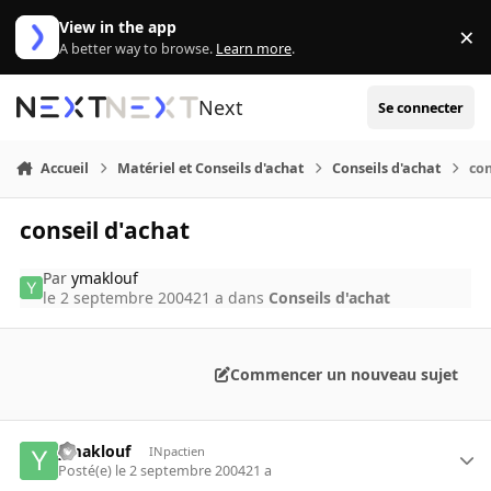
Aller au contenu
View in the app
×
Di
A better way to browse.
Learn more
.
Next
Se connecter
Accueil
Matériel et Conseils d'achat
Conseils d'achat
con
conseil d'achat
Par
ymaklouf
le 2 septembre 2004
21 a
dans
Conseils d'achat
Commencer un nouveau sujet
ymaklouf
INpactien
Posté(e)
le 2 septembre 2004
21 a