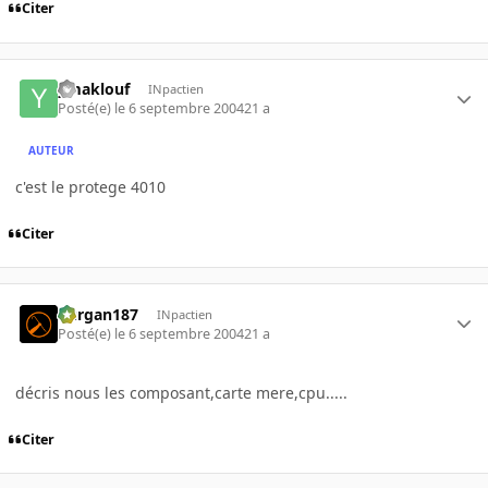
Citer
ymaklouf
INpactien
Posté(e)
le 6 septembre 2004
21 a
AUTEUR
c'est le protege 4010
Citer
kurgan187
INpactien
Posté(e)
le 6 septembre 2004
21 a
décris nous les composant,carte mere,cpu.....
Citer