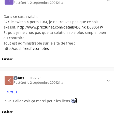
Posté(e)
le 2 septembre 2004
21 a
Dans ce cas, switch.
32€ le switch 4 ports 10M, je ne trouves pas que ce soit
exessif.
http://www.prixdunet.com/details/DLink_DE805TP/
Et puis je ne crois pas que ta solution soie plus simple, bien
au contraire.
Tout est administrable sur le site de free :
http://adsl.free.fr/comptes
Citer
kab03
INpactien
Posté(e)
le 2 septembre 2004
21 a
AUTEUR
je vais aller voir ça merci pour les liens
Citer