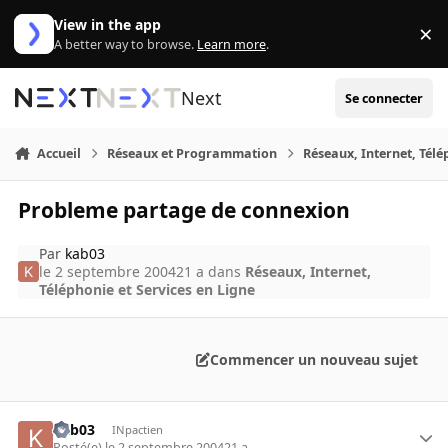
Aller au contenu
View in the app
×
Di
A better way to browse.
Learn more
.
Next
Se connecter
Accueil
Réseaux et Programmation
Réseaux, Internet, Télé
Probleme partage de connexion
Par
kab03
le 2 septembre 2004
21 a
dans
Réseaux, Internet,
Téléphonie et Services en Ligne
Commencer un nouveau sujet
kab03
INpactien
Posté(e)
le 2 septembre 2004
21 a