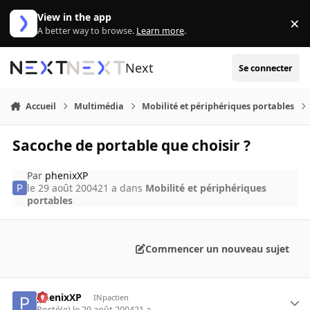
Aller au contenu
View in the app
×
Di
A better way to browse.
Learn more
.
Next
Se connecter
Accueil
Multimédia
Mobilité et périphériques portables
Sacoche de portable que choisir ?
Par
phenixXP
le 29 août 2004
21 a
dans
Mobilité et périphériques
portables
Commencer un nouveau sujet
phenixXP
INpactien
Posté(e)
le 29 août 2004
21 a