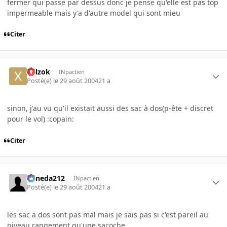
fermer qui passe par dessus donc je pense qu'elle est pas top
impermeable mais y'a d'autre model qui sont mieu
Citer
xplzok
INpactien
Posté(e)
le 29 août 2004
21 a
sinon, j'au vu qu'il existait aussi des sac à dos(p-ête + discret
pour le vol) :copain:
Citer
keneda212
INpactien
Posté(e)
le 29 août 2004
21 a
les sac a dos sont pas mal mais je sais pas si c'est pareil au
niveau rangement qu'une sacoche