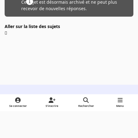
Ce sujet est désormais archivé et ne peut plus
recevoir de nouvelles réponses.
Aller sur la liste des sujets
Light Mode
Dark Mode
System Preference
Se connecter
S’inscrire
Rechercher
Menu
Langue
Cookies
Powered by
Invision Community