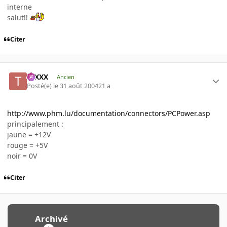
interne
salut!!
Citer
tuXXX
Ancien
Posté(e)
le 31 août 2004
21 a
http://www.phm.lu/documentation/connectors/PCPower.asp
principalement :
jaune = +12V
rouge = +5V
noir = 0V
Citer
Archivé