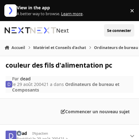
Aller au contenu
View in the app
×
Di
A better way to browse.
Learn more
.
Next
Se connecter
Accueil
Matériel et Conseils d'achat
Ordinateurs de bureau
couleur des fils d'alimentation pc
Par
dead
le 29 août 2004
21 a
dans
Ordinateurs de bureau et
Composants
Commencer un nouveau sujet
dead
INpactien
Posté(e)
le 29 août 2004
21 a