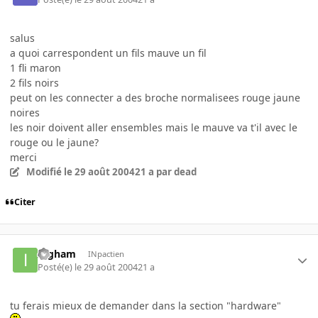
salus
a quoi carrespondent un fils mauve un fil
1 fli maron
2 fils noirs
peut on les connecter a des broche normalisees rouge jaune
noires
les noir doivent aller ensembles mais le mauve va t'il avec le
rouge ou le jaune?
merci
Modifié
le 29 août 2004
21 a
par dead
Citer
Ingham
INpactien
Posté(e)
le 29 août 2004
21 a
tu ferais mieux de demander dans la section "hardware"