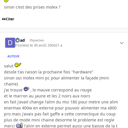
sinon c'est des prises molex ?
Citer
dead
INpactien
Posté(e)
le 30 août 2004
21 a
AUTEUR
salut
desole t'as raison la prochaine fois "hardware"
sinon oui molex mini pc pour alimenter la façade (mini
chaine)
j'ai trouve
, le mauve correspond au rouge
et le marron au jaune et les 2 noirs aux noirs
en fait j'avait change l'alim du msi 180 pour metre une alim
enermax 400w en externe pour pouvoir alimenter ma x800
pro mais j'avais pas fait gaffe a cette connectique du coup
plus de mode mini chaine desorme le probleme est regle
merci
l'alim en externe permet aussi une baisse de la t