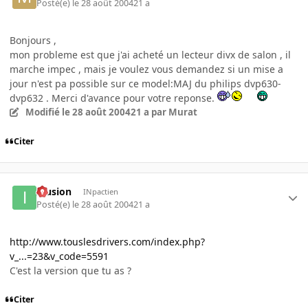
Posté(e)
le 28 août 2004
21 a
Bonjours ,
mon probleme est que j'ai acheté un lecteur divx de salon , il
marche impec , mais je voulez vous demandez si un mise a
jour n'est pa possible sur ce model:MAJ du philips dvp630-
dvp632 . Merci d'avance pour votre reponse.
Modifié
le 28 août 2004
21 a
par Murat
Citer
Illusion
INpactien
Posté(e)
le 28 août 2004
21 a
http://www.touslesdrivers.com/index.php?
v_...=23&v_code=5591
C'est la version que tu as ?
Citer