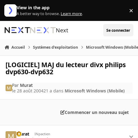
Aller au contenu
View in the app
×
Di
A better way to browse.
Learn more
.
Next
Se connecter
Accueil
Systèmes d'exploitation
Microsoft Windows (Mobile
[LOGICIEL] MAJ du lecteur divx philips
dvp630-dvp632
Par
Murat
le 28 août 2004
21 a
dans
Microsoft Windows (Mobile)
Commencer un nouveau sujet
Murat
INpactien