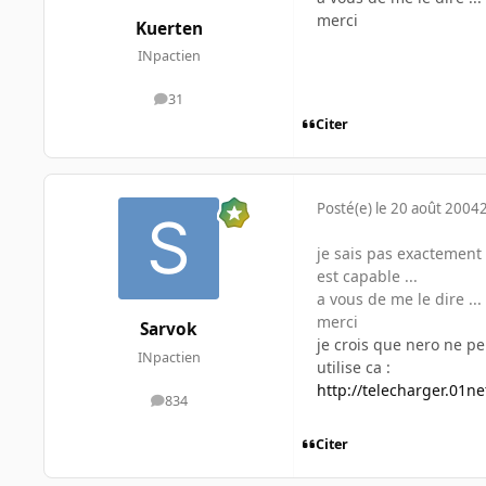
merci
Kuerten
INpactien
31
messages
Citer
Posté(e)
le 20 août 2004
je sais pas exactement 
est capable ...
a vous de me le dire ...
merci
Sarvok
je crois que nero ne pe
INpactien
utilise ca :
http://telecharger.01n
834
messages
Citer