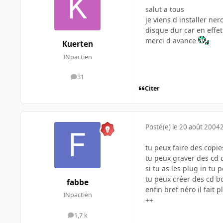
salut a tous
je viens d installer ne
disque dur car en effe
merci d avance
Kuerten
INpactien
31
messages
Citer
Posté(e)
le 20 août 2004
tu peux faire des copie
tu peux graver des cd d
si tu as les plug in tu
tu peux créer des cd b
fabbe
enfin bref néro il fait
INpactien
++
1,7 k
messages