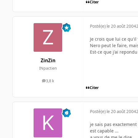
Citer
Posté(e)
le 20 août 2004
Je crois que lui ce qu'i
Nero peut le faire, mais
Est-ce que j'ai repondu
ZinZin
INpactien
3,8 k
messages
Citer
Posté(e)
le 20 août 2004
je sais pas exactement 
est capable ...
a vous de me le dire ...