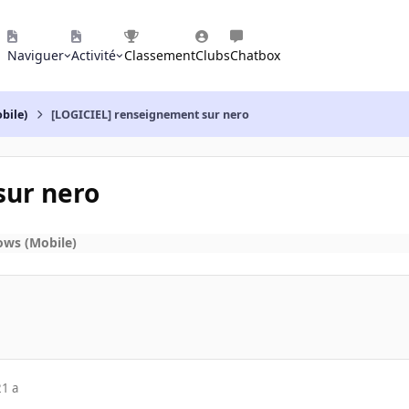
Naviguer
Activité
Classement
Clubs
Chatbox
bile)
[LOGICIEL] renseignement sur nero
sur nero
ows (Mobile)
21 a