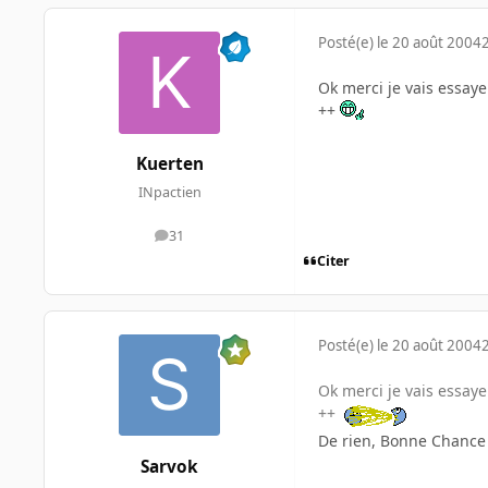
Posté(e)
le 20 août 2004
Ok merci je vais essay
++
Kuerten
INpactien
31
messages
Citer
Posté(e)
le 20 août 2004
Ok merci je vais essay
++
De rien, Bonne Chance 
Sarvok