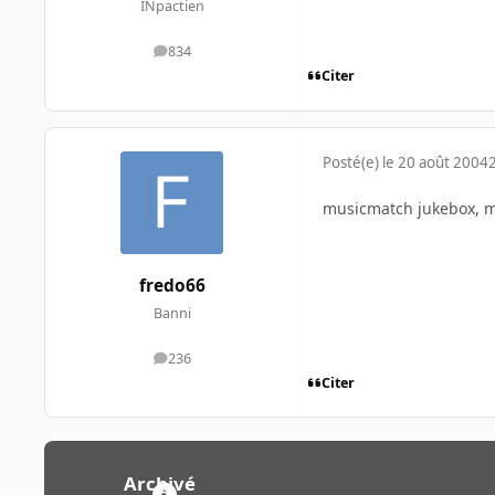
INpactien
834
messages
Citer
Posté(e)
le 20 août 2004
musicmatch jukebox, me
fredo66
Banni
236
messages
Citer
Archivé