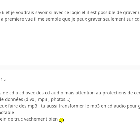
ro 6 et je voudrais savoir si avec ce logiciel il est possible de gr
t a premiere vue il me semble que je peux graver seulement sur cd
21 a
s de cd a cd avec des cd audio mais attention au protections de ce
e données (divx , mp3 , photos...)
 peux faire des mp3 , tu aussi transformer le mp3 en cd audio pour
ootable
 plein de truc vachement bien