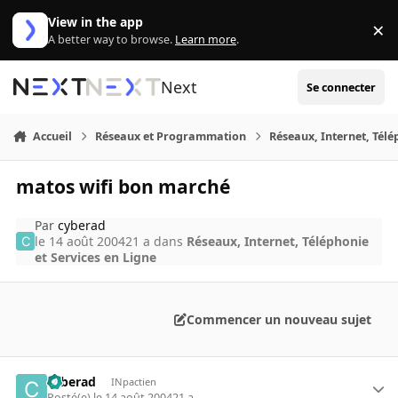
Aller au contenu
View in the app
×
Di
A better way to browse.
Learn more
.
Next
Se connecter
Accueil
Réseaux et Programmation
Réseaux, Internet, Télé
matos wifi bon marché
Par
cyberad
le 14 août 2004
21 a
dans
Réseaux, Internet, Téléphonie
et Services en Ligne
Commencer un nouveau sujet
cyberad
INpactien
Posté(e)
le 14 août 2004
21 a