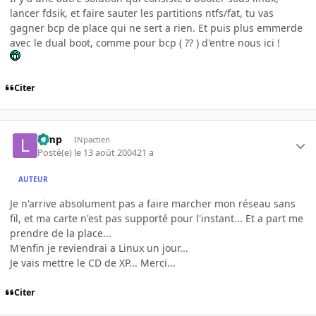
lancer fdsik, et faire sauter les partitions ntfs/fat, tu vas
gagner bcp de place qui ne sert a rien. Et puis plus emmerde
avec le dual boot, comme pour bcp ( ?? ) d'entre nous ici !
Citer
Limp
INpactien
Posté(e)
le 13 août 2004
21 a
AUTEUR
Je n'arrive absolument pas a faire marcher mon réseau sans
fil, et ma carte n'est pas supporté pour l'instant... Et a part me
prendre de la place...
M'enfin je reviendrai a Linux un jour...
Je vais mettre le CD de XP... Merci...
Citer