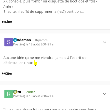
XP, console, puis fixmbr ou disquette de boot dos et fdisk
/mbr)
Ensuite, il suffit de supprimer la (les?) partition...
Citer
Sandeman
INpactien
Posté(e)
le 13 août 2004
21 a
Aucune idée ça ne me viendrai jamais à l'esprit de
désinstaller Linux
Citer
-rem-
Ancien
Posté(e)
le 13 août 2004
21 a
Il y a une autre solution qui consiste a booter sous linux,