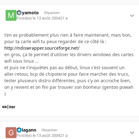
miyamoto
INpactien
Posté(e)
le 13 août 2004
21 a
t'en as probablement plus rien à faire maintenant, mais bon,
pour ta carte wifi tu peux regarder de ce côté là :
http://ndiswrapper.sourceforge.net/
en gros, ça te permet d'utiliser les drivers windows des cartes
wifi sous linux ...
et puis ne t'inquiètes pas au début, linux c'est souvent un
aller-retour, bcp de chipoterie pour faire marcher des trucs,
tester plusieurs distro différentes, puis s'y on accroche bien,
on y revient et on fini par trouver son bonheur (gentoo powah
)
Citer
galagann
INpactien
Posté(e)
le 13 août 2004
21 a