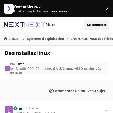
Aller au contenu
View in the app
×
Di
A better way to browse.
Learn more
.
Next
Se connecter
Accueil
Systèmes d'exploitation
GNU/Linux, *BSD et dérivé
Desinstallez linux
Par
Limp
le 13 août 2004
21 a
dans
GNU/Linux, *BSD et dérivés
d'UNIX
Commencer un nouveau sujet
Limp
INpactien
Posté(e)
le 13 août 2004
21 a