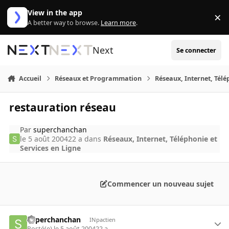
Aller au contenu
View in the app
×
Di
A better way to browse.
Learn more
.
Next
Se connecter
Accueil
Réseaux et Programmation
Réseaux, Internet, Télé
restauration réseau
Par
superchanchan
le 5 août 2004
22 a
dans
Réseaux, Internet, Téléphonie et
Services en Ligne
Commencer un nouveau sujet
superchanchan
INpactien
Posté(e)
le 5 août 2004
22 a