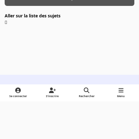
Aller sur la liste des sujets
Light Mode
Dark Mode
System Preference
Se connecter
S’inscrire
Rechercher
Menu
Langue
Cookies
Powered by
Invision Community