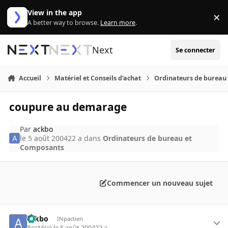
Aller au contenu
View in the app
×
Di
A better way to browse.
Learn more
.
Next
Se connecter
Accueil
Matériel et Conseils d'achat
Ordinateurs de bureau
coupure au demarage
Par
ackbo
le 5 août 2004
22 a
dans
Ordinateurs de bureau et
Composants
Commencer un nouveau sujet
ackbo
INpactien
Posté(e)
le 5 août 2004
22 a