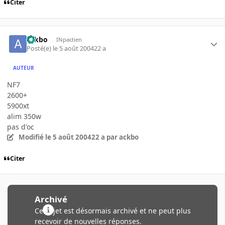
Citer
ackbo
INpactien
Posté(e)
le 5 août 2004
22 a
AUTEUR
NF7
2600+
5900xt
alim 350w
pas d'oc
Modifié
le 5 août 2004
22 a
par ackbo
Citer
Archivé
Ce sujet est désormais archivé et ne peut plus
recevoir de nouvelles réponses.