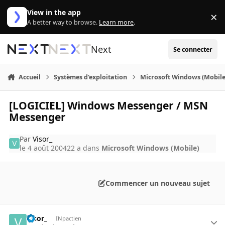
Aller au contenu
View in the app
×
Di
A better way to browse.
Learn more
.
Next
Se connecter
Accueil
Systèmes d'exploitation
Microsoft Windows (Mobile
[LOGICIEL] Windows Messenger / MSN
Messenger
Par
Visor_
le 4 août 2004
22 a
dans
Microsoft Windows (Mobile)
Commencer un nouveau sujet
Visor_
INpactien