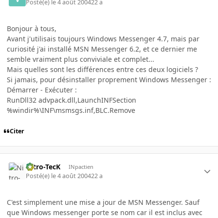
Posté(e)
le 4 août 2004
22 a
Bonjour à tous,
Avant j'utilisais toujours Windows Messenger 4.7, mais par
curiosité j'ai installé MSN Messenger 6.2, et ce dernier me
semble vraiment plus conviviale et complet...
Mais quelles sont les différences entre ces deux logiciels ?
Si jamais, pour désinstaller proprement Windows Messenger :
Démarrer - Exécuter :
RunDll32 advpack.dll,LaunchINFSection
%windir%\INF\msmsgs.inf,BLC.Remove
Citer
Nitro-TecK
INpactien
Posté(e)
le 4 août 2004
22 a
C'est simplement une mise a jour de MSN Messenger. Sauf
que Windows messenger porte se nom car il est inclus avec