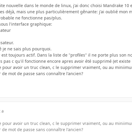
ite nouvelle dans le monde de linux, j'ai donc choisi Mandrake 10 
des déjà, mais une plus particulièrement gênante: j'ai oublié mon m
robable ne fonctionne pas/plus.
r sous l'interface graphique:
nateur
isateur.
é je ne sais plus pourquoi.
ur est toujours actif. Dans la liste de "profiles" il ne porte plus son 
pas c qu'il fonctionne encore apres avoir été supprimé (et existe da
re pour avoir un truc clean, c le supprimer vraiment, ou au minii
de mot de passe sans connaître l'ancien?
 a
re pour avoir un truc clean, c le supprimer vraiment, ou au minii
de mot de passe sans connaître l'ancien?