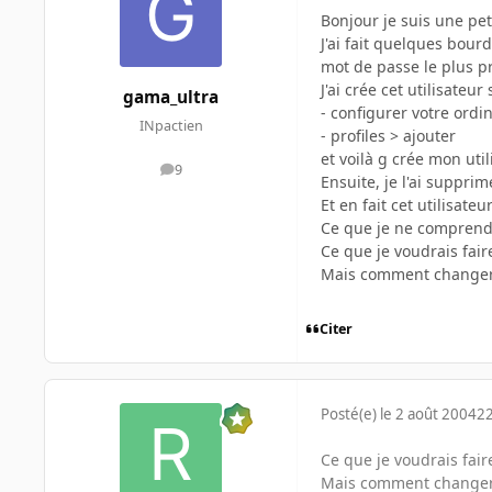
Bonjour je suis une pet
J'ai fait quelques bour
mot de passe le plus p
J'ai crée cet utilisateu
gama_ultra
- configurer votre ordi
INpactien
- profiles > ajouter
et voilà g crée mon util
9
messages
Ensuite, je l'ai supprim
Et en fait cet utilisate
Ce que je ne comprends 
Ce que je voudrais fai
Mais comment changer 
Citer
Posté(e)
le 2 août 2004
22
Ce que je voudrais fai
Mais comment changer 