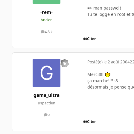
=> man passwd !
-rem-
Tu te logge en root et 
Ancien
4,8 k
messages
Citer
Posté(e)
le 2 août 2004
22
Merci!!!!
ça marche!!!! :8
désormais je pense que
gama_ultra
INpactien
9
messages
Citer