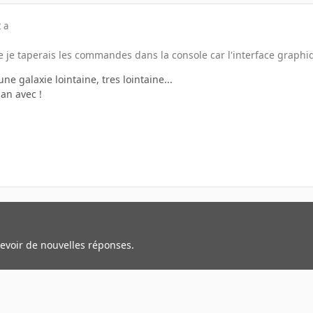
 a
 je taperais les commandes dans la console car l'interface graph
ne galaxie lointaine, tres lointaine...
ian avec !
cevoir de nouvelles réponses.