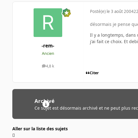
Posté(e)
le 3 août 2004
22
désormais je pense que
Il y a longtemps, dans u
j'ai fait ce choix. Et deb
-rem-
Ancien
4,8 k
messages
Citer
Archivé
Ce sujet est désormais archivé et ne peut plus re
Aller sur la liste des sujets