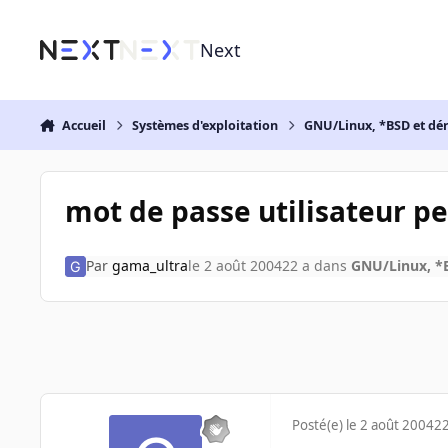
Aller au contenu
Next
Accueil
Systèmes d'exploitation
GNU/Linux, *BSD et dé
mot de passe utilisateur 
Par
gama_ultra
le 2 août 2004
22 a
dans
GNU/Linux, *B
Posté(e)
le 2 août 2004
22