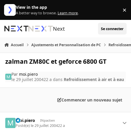
Aller au contenu
View in the app
×
Di
A better way to browse.
Learn more
.
Next
Se connecter
Accueil
Ajustements et Personnalisation de PC
Refroidissem
zalman ZM80C et geforce 6800 GT
Par
moi.piero
le 29 juillet 2004
22 a
dans
Refroidissement à air et à eau
Commencer un nouveau sujet
moi.piero
INpactien
Posté(e)
le 29 juillet 2004
22 a