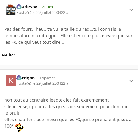
Charles.w
Ancien
Posté(e)
le 29 juillet 2004
22 a
Pas des fours...heu...t'a vu la taille du rad...tui connais la
température max du gpu...Elle est encore plus élevée que sur
les FX, ce qui veut tout dire...
Citer
korrigan
INpactien
Posté(e)
le 29 juillet 2004
22 a
non tout au contraire,leadtek les fait extremement
silencieuse,c pour ca les gros rads,seulement pour diminuer
le bruit!
elles chauffent bcp moisn que les FX,qui se prenaient jusqu'a
100°