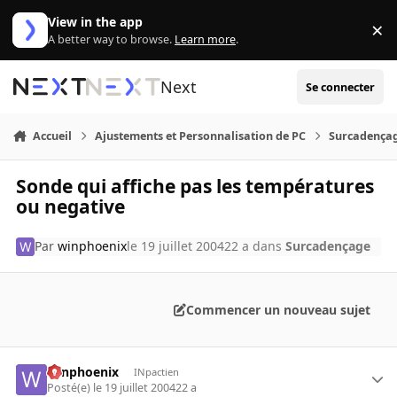
Aller au contenu
View in the app
×
Di
A better way to browse.
Learn more
.
Next
Se connecter
Accueil
Ajustements et Personnalisation de PC
Surcadença
Sonde qui affiche pas les températures
ou negative
Par
winphoenix
le 19 juillet 2004
22 a
dans
Surcadençage
Commencer un nouveau sujet
winphoenix
INpactien
Posté(e)
le 19 juillet 2004
22 a