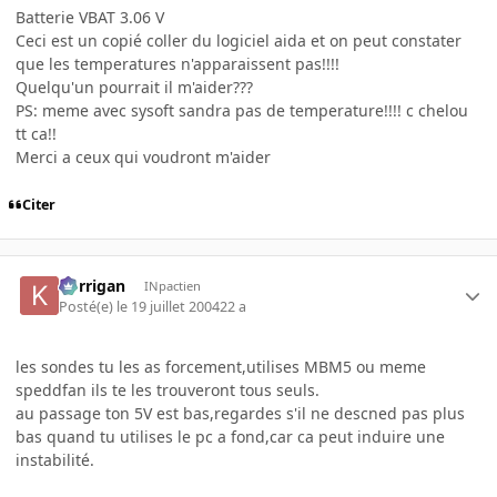
Batterie VBAT 3.06 V
Ceci est un copié coller du logiciel aida et on peut constater
que les temperatures n'apparaissent pas!!!!
Quelqu'un pourrait il m'aider???
PS: meme avec sysoft sandra pas de temperature!!!! c chelou
tt ca!!
Merci a ceux qui voudront m'aider
Citer
korrigan
INpactien
Posté(e)
le 19 juillet 2004
22 a
les sondes tu les as forcement,utilises MBM5 ou meme
speddfan ils te les trouveront tous seuls.
au passage ton 5V est bas,regardes s'il ne descned pas plus
bas quand tu utilises le pc a fond,car ca peut induire une
instabilité.