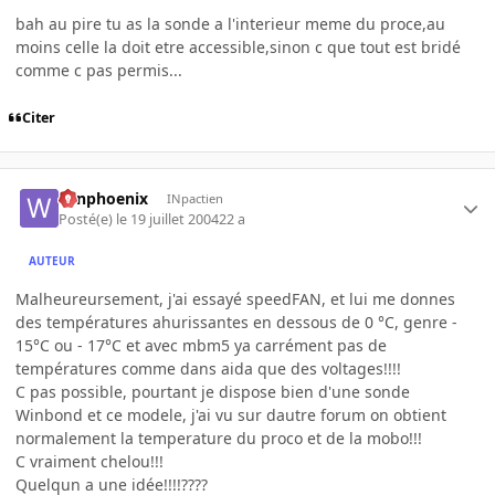
bah au pire tu as la sonde a l'interieur meme du proce,au
moins celle la doit etre accessible,sinon c que tout est bridé
comme c pas permis...
Citer
winphoenix
INpactien
Posté(e)
le 19 juillet 2004
22 a
AUTEUR
Malheureursement, j'ai essayé speedFAN, et lui me donnes
des températures ahurissantes en dessous de 0 °C, genre -
15°C ou - 17°C et avec mbm5 ya carrément pas de
températures comme dans aida que des voltages!!!!
C pas possible, pourtant je dispose bien d'une sonde
Winbond et ce modele, j'ai vu sur dautre forum on obtient
normalement la temperature du proco et de la mobo!!!
C vraiment chelou!!!
Quelqun a une idée!!!!????