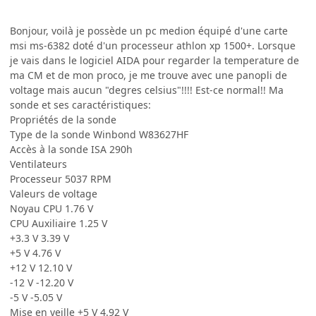
Bonjour, voilà je possède un pc medion équipé d'une carte
msi ms-6382 doté d'un processeur athlon xp 1500+. Lorsque
je vais dans le logiciel AIDA pour regarder la temperature de
ma CM et de mon proco, je me trouve avec une panopli de
voltage mais aucun "degres celsius"!!!! Est-ce normal!! Ma
sonde et ses caractéristiques:
Propriétés de la sonde
Type de la sonde Winbond W83627HF
Accès à la sonde ISA 290h
Ventilateurs
Processeur 5037 RPM
Valeurs de voltage
Noyau CPU 1.76 V
CPU Auxiliaire 1.25 V
+3.3 V 3.39 V
+5 V 4.76 V
+12 V 12.10 V
-12 V -12.20 V
-5 V -5.05 V
Mise en veille +5 V 4.92 V