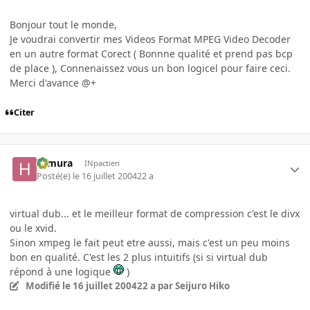
Bonjour tout le monde,
Je voudrai convertir mes Videos Format MPEG Video Decoder
en un autre format Corect ( Bonnne qualité et prend pas bcp
de place ), Connenaissez vous un bon logicel pour faire ceci.
Merci d'avance @+
Citer
Himura
INpactien
Posté(e)
le 16 juillet 2004
22 a
virtual dub... et le meilleur format de compression c'est le divx
ou le xvid.
Sinon xmpeg le fait peut etre aussi, mais c'est un peu moins
bon en qualité. C'est les 2 plus intuitifs (si si virtual dub
répond à une logique
)
Modifié
le 16 juillet 2004
22 a
par Seijuro Hiko