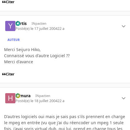
Citer
Yartis
INpactien
Posté(e)
le 17 juillet 2004
22 a
AUTEUR
Merci Seijuro Hiko,
Connaissé vous d'autre Logiciel ??
Merci d'avance
Citer
Himura
INpactien
Posté(e)
le 18 juillet 2004
22 a
D'autres logiciels oui mais je sais pas s'ils prennent en charge
le mpeg en entrée (vu que j'ai du réencoder un mpeg 1 seule
fois, j'avai spris virtual dub, qui lui, prend en charge tous les