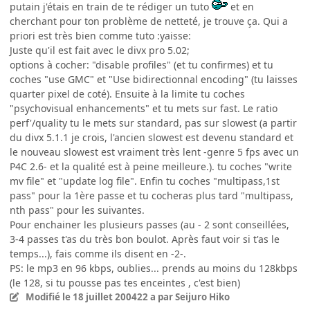
putain j'étais en train de te rédiger un tuto
et en
cherchant pour ton problème de netteté, je trouve ça. Qui a
priori est très bien comme tuto :yaisse:
Juste qu'il est fait avec le divx pro 5.02;
options à cocher: "disable profiles" (et tu confirmes) et tu
coches "use GMC" et "Use bidirectionnal encoding" (tu laisses
quarter pixel de coté). Ensuite à la limite tu coches
"psychovisual enhancements" et tu mets sur fast. Le ratio
perf'/quality tu le mets sur standard, pas sur slowest (a partir
du divx 5.1.1 je crois, l'ancien slowest est devenu standard et
le nouveau slowest est vraiment très lent -genre 5 fps avec un
P4C 2.6- et la qualité est à peine meilleure.). tu coches "write
mv file" et "update log file". Enfin tu coches "multipass,1st
pass" pour la 1ère passe et tu cocheras plus tard "multipass,
nth pass" pour les suivantes.
Pour enchainer les plusieurs passes (au - 2 sont conseillées,
3-4 passes t'as du très bon boulot. Après faut voir si t'as le
temps...), fais comme ils disent en -2-.
PS: le mp3 en 96 kbps, oublies... prends au moins du 128kbps
(le 128, si tu pousse pas tes enceintes , c'est bien)
Modifié
le 18 juillet 2004
22 a
par Seijuro Hiko