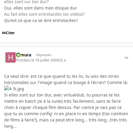
elles sont sur ton dur?
Oui, elles sont dans mon disque dur.
Au fait elles sont entrelacées tes vidéos?
Qu'est ce que ca ve dire entrelacées?
Citer
Himura
INpactien
Posté(e)
le 18 juillet 2004
22 a
Ca veut dire: est ce que quand tu les lis, tu vois des stries
horizontales sur l'image quand ca bouge à l'écran? Comme là:
Si elles sont sur ton dur, avec virtualdub, tu pourras te les
mettre en batch (ie à la suite) très facilement, sans te faire
chier à copier chaque film dessus. Par contre je sais pas ce
que tu as comme config' ni en place ni en temps (t'as combien
de films à faire?), mais ca peut etre long... très long...très très
long...