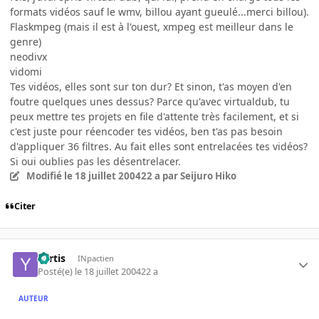
formats vidéos sauf le wmv, billou ayant gueulé...merci billou).
Flaskmpeg (mais il est à l'ouest, xmpeg est meilleur dans le
genre)
neodivx
vidomi
Tes vidéos, elles sont sur ton dur? Et sinon, t'as moyen d'en
foutre quelques unes dessus? Parce qu'avec virtualdub, tu
peux mettre tes projets en file d'attente très facilement, et si
c'est juste pour réencoder tes vidéos, ben t'as pas besoin
d'appliquer 36 filtres. Au fait elles sont entrelacées tes vidéos?
Si oui oublies pas les désentrelacer.
Modifié
le 18 juillet 2004
22 a
par Seijuro Hiko
Citer
Yartis
INpactien
Posté(e)
le 18 juillet 2004
22 a
AUTEUR