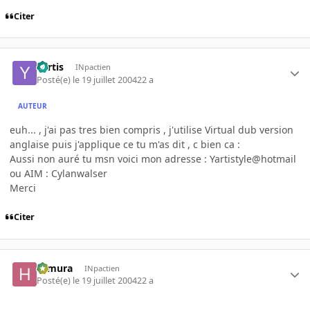
Citer
Yartis
INpactien
Posté(e)
le 19 juillet 2004
22 a
AUTEUR
euh... , j'ai pas tres bien compris , j'utilise Virtual dub version
anglaise puis j'applique ce tu m'as dit , c bien ca :
Aussi non auré tu msn voici mon adresse : Yartistyle@hotmail
ou AIM : Cylanwalser
Merci
Citer
Himura
INpactien
Posté(e)
le 19 juillet 2004
22 a