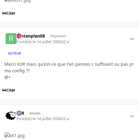
Citer
rantanplan08
INpactien
Posté(e)
le 14 juillet 2004
22 a
AUTEUR
Merci KzR mais qu'est-ce que t'en penses c suffisant ou pas pr
ma config ??
@+
Citer
KzR
Ancien
Posté(e)
le 14 juillet 2004
22 a