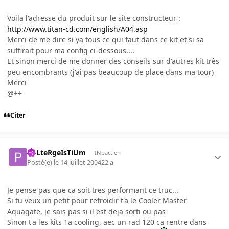
Voila l'adresse du produit sur le site constructeur :
http://www.titan-cd.com/english/A04.asp
Merci de me dire si ya tous ce qui faut dans ce kit et si sa
suffirait pour ma config ci-dessous....
Et sinon merci de me donner des conseils sur d'autres kit très
peu encombrants (j'ai pas beaucoup de place dans ma tour)
Merci
@++
Citer
PoLteRgeIsTiUm
INpactien
Posté(e)
le 14 juillet 2004
22 a
Je pense pas que ca soit tres performant ce truc...
Si tu veux un petit pour refroidir t'a le Cooler Master
Aquagate, je sais pas si il est deja sorti ou pas
Sinon t'a les kits 1a cooling, aec un rad 120 ca rentre dans