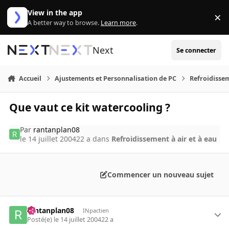
Aller au contenu
View in the app
×
Di
A better way to browse.
Learn more
.
Next
Se connecter
Accueil
Ajustements et Personnalisation de PC
Refroidissem
Que vaut ce kit watercooling ?
Par
rantanplan08
le 14 juillet 2004
22 a
dans
Refroidissement à air et à eau
Commencer un nouveau sujet
rantanplan08
INpactien
Posté(e)
le 14 juillet 2004
22 a