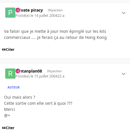
Private piracy
INpactien
Posté(e)
le 14 juillet 2004
22 a
Va faloir que je mette à jour mon épinglé sur les kits
commerciaux .... je ferais ça au retour de Hong Kong
Citer
rantanplan08
INpactien
Posté(e)
le 15 juillet 2004
22 a
AUTEUR
Oui mais alors ?
Cette sortie com elle sert à quoi ???
Merci
@+
Citer