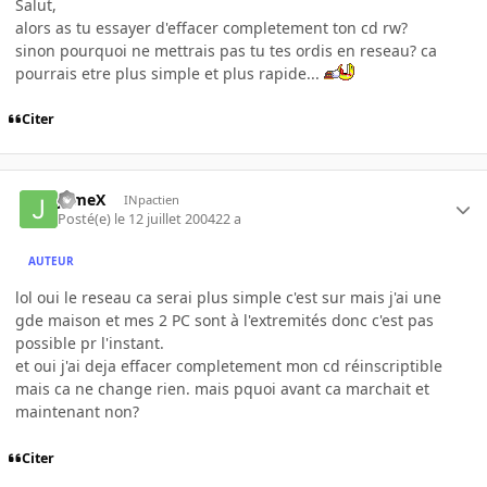
Salut,
alors as tu essayer d'effacer completement ton cd rw?
sinon pourquoi ne mettrais pas tu tes ordis en reseau? ca
pourrais etre plus simple et plus rapide...
Citer
JameX
INpactien
Posté(e)
le 12 juillet 2004
22 a
AUTEUR
lol oui le reseau ca serai plus simple c'est sur mais j'ai une
gde maison et mes 2 PC sont à l'extremités donc c'est pas
possible pr l'instant.
et oui j'ai deja effacer completement mon cd réinscriptible
mais ca ne change rien. mais pquoi avant ca marchait et
maintenant non?
Citer