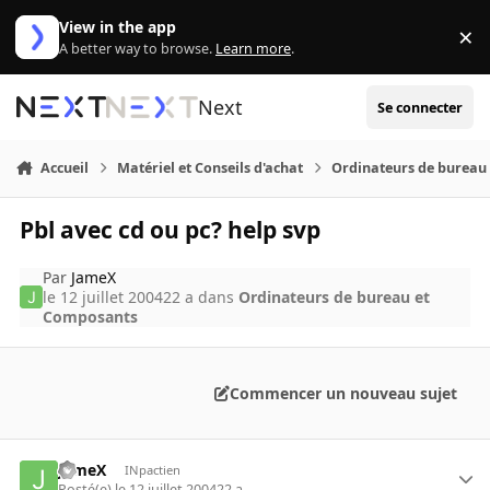
Aller au contenu
View in the app
×
Di
A better way to browse.
Learn more
.
Next
Se connecter
Accueil
Matériel et Conseils d'achat
Ordinateurs de bureau
Pbl avec cd ou pc? help svp
Par
JameX
le 12 juillet 2004
22 a
dans
Ordinateurs de bureau et
Composants
Commencer un nouveau sujet
JameX
INpactien
Posté(e)
le 12 juillet 2004
22 a