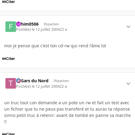
Citer
Fahim0506
INpactien
Posté(e)
le 12 juillet 2004
22 a
moi je pense que c'est ton cd-rw qui rend l'âme lol
Citer
Ti Gars du Nord
INpactien
Posté(e)
le 12 juillet 2004
22 a
un truc tout con demande a un pote un rw et fait un test avec
un fichier que tu ne peux pas transferé et tu auras ta réponse
sinno petit truc à retenir: avant de tombé en panne sa marche
!!
Citer