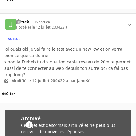
JameX
INpactien
Posté(e)
le 12 juillet 2004
22 a
AUTEUR
lol ouais oki je vai faire le test avec un new RW et on verra
bien ce que ca donne.
sinon là Trebeb tu dis que ton cable reseau de 20m te permet
aussi de te connecter au web depuis ton autre pc? ca fai pas
trop long?
Modifié
le 12 juillet 2004
22 a
par JameX
Citer
Archivé
Ce sujet est désormais archivé et ne peut plus
recevoir de nouvelles réponses.