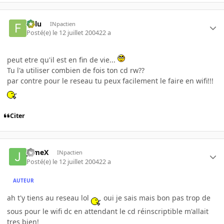
Fulu
INpactien
Posté(e)
le 12 juillet 2004
22 a
peut etre qu'il est en fin de vie...
Tu l'a utiliser combien de fois ton cd rw??
par contre pour le reseau tu peux facilement le faire en wifi!!!
Citer
JameX
INpactien
Posté(e)
le 12 juillet 2004
22 a
AUTEUR
ah t'y tiens au reseau lol
oui je sais mais bon pas trop de
sous pour le wifi dc en attendant le cd réinscriptible m'allait
tres bien!