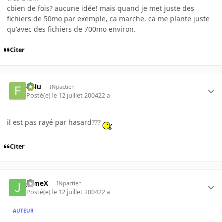
cbien de fois? aucune idée! mais quand je met juste des
fichiers de 50mo par exemple, ca marche. ca me plante juste
qu'avec des fichiers de 700mo environ.
Citer
Fulu
INpactien
Posté(e)
le 12 juillet 2004
22 a
il est pas rayé par hasard???
Citer
JameX
INpactien
Posté(e)
le 12 juillet 2004
22 a
AUTEUR