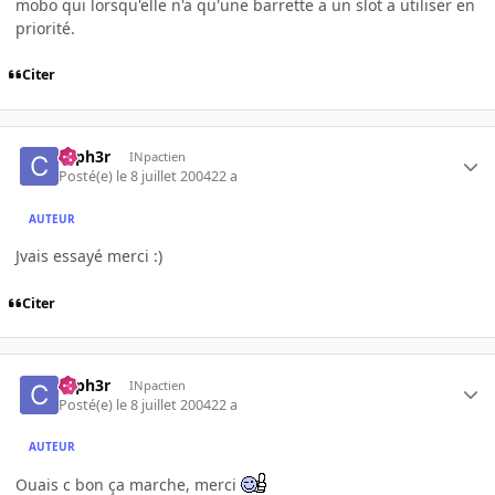
mobo qui lorsqu'elle n'a qu'une barrette a un slot a utiliser en
priorité.
Citer
cyph3r
INpactien
Posté(e)
le 8 juillet 2004
22 a
AUTEUR
Jvais essayé merci :)
Citer
cyph3r
INpactien
Posté(e)
le 8 juillet 2004
22 a
AUTEUR
Ouais c bon ça marche, merci