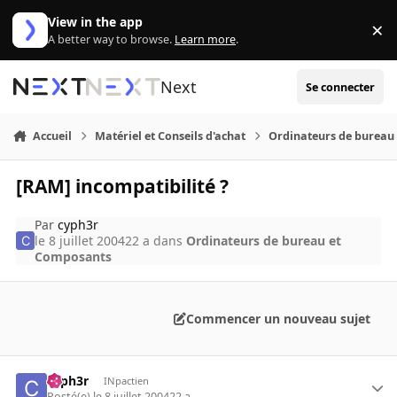
Aller au contenu
View in the app
×
Di
A better way to browse.
Learn more
.
Next
Se connecter
Accueil
Matériel et Conseils d'achat
Ordinateurs de bureau
[RAM] incompatibilité ?
Par
cyph3r
le 8 juillet 2004
22 a
dans
Ordinateurs de bureau et
Composants
Commencer un nouveau sujet
cyph3r
INpactien
Posté(e)
le 8 juillet 2004
22 a