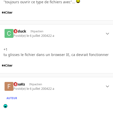
"toujours ouvrir ce type de fichiers avec"...
Citer
Cyduck
INpactien
Posté(e)
le 6 juillet 2004
22 a
+1
tu glisses le fichier dans un browser IE, ca devrait fonctionner
Citer
FreaKs
INpactien
Posté(e)
le 6 juillet 2004
22 a
AUTEUR