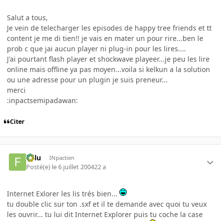
Salut a tous,
Je vein de telecharger les episodes de happy tree friends et tt
content je me di tien!! je vais en mater un pour rire...ben le
prob c que jai aucun player ni plug-in pour les lires....
J'ai pourtant flash player et shockwave playeer...je peu les lire
online mais offline ya pas moyen...voila si kelkun a la solution
ou une adresse pour un plugin je suis preneur...
merci
:inpactsemipadawan:
Citer
Fulu
INpactien
Posté(e)
le 6 juillet 2004
22 a
Internet Exlorer les lis trés bien...
tu double clic sur ton .sxf et il te demande avec quoi tu veux
les ouvrir... tu lui dit Internet Explorer puis tu coche la case