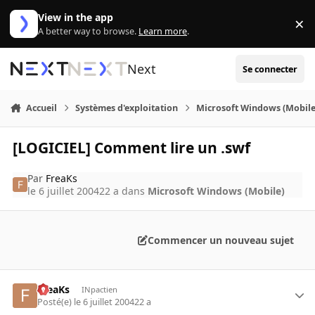
Aller au contenu
View in the app
×
Di
A better way to browse.
Learn more
.
Next
Se connecter
Accueil
Systèmes d'exploitation
Microsoft Windows (Mobile
[LOGICIEL] Comment lire un .swf
Par
FreaKs
le 6 juillet 2004
22 a
dans
Microsoft Windows (Mobile)
Commencer un nouveau sujet
FreaKs
INpactien
Posté(e)
le 6 juillet 2004
22 a