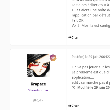
Fait alors éditer (tout à 
Tu as alors une boîte d
l'application par défaut
Fait OK.
Voilà, Mozilla est conf
Citer
Posté(e)
le 29 juin 2004
2
On va pas jouer sur le
Le probleme est que d'h
application....
edit : ca marche pas il
Krapace
Modifié
le 29 juin 2
Stormtrooper
6,4 k
messages
Citer