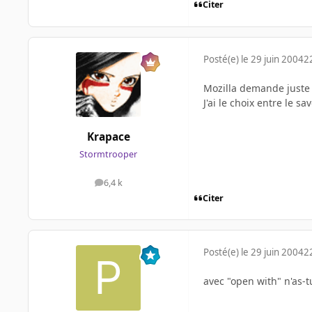
Citer
Posté(e)
le 29 juin 2004
2
Mozilla demande juste qu
J'ai le choix entre le s
Krapace
Stormtrooper
6,4 k
messages
Citer
Posté(e)
le 29 juin 2004
2
avec "open with" n'as-t