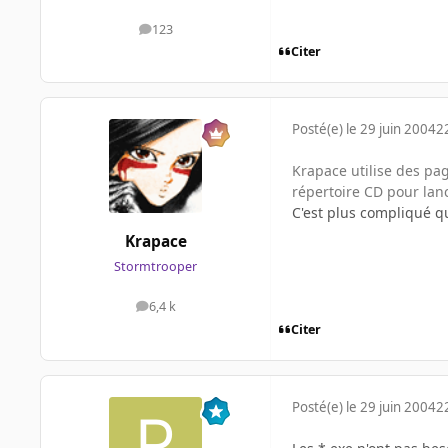
123
messages
Citer
Posté(e)
le 29 juin 2004
2
Krapace utilise des page
répertoire CD pour lanc
C'est plus compliqué qu
Krapace
Stormtrooper
6,4 k
messages
Citer
Posté(e)
le 29 juin 2004
2