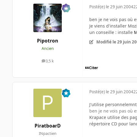
Posté(e)
le 29 juin 2004
2
ben je ne vois pas où es
Je viens d'installer Mozi
un conseille : installe
M
Pipotron
Modifié
le 29 juin 2
Ancien
3,5 k
messages
Citer
Posté(e)
le 29 juin 2004
2
J'utilise personnelemnt 
ben je ne vois pas où es
Krapace utilise des page
répertoire CD pour lanc
PiratboarD
INpactien