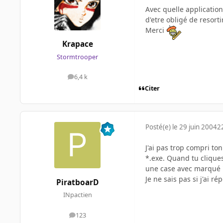
Avec quelle application 
d'etre obligé de resorti
Merci
Krapace
Stormtrooper
6,4 k
messages
Citer
Posté(e)
le 29 juin 2004
2
J'ai pas trop compri to
*.exe. Quand tu cliques
une case avec marqué 
Je ne sais pas si j'ai 
PiratboarD
INpactien
123
messages