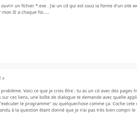
ouvrir un fichier *.exe . J'ai un cd qui est sous la forme d'un site w
r mon IE a chaque foi.....
2 a
n problème. Voici ce que je crois être : tu as un cd avec des pages
 sur ces liens, une boîte de dialogue te demande avec quelle appli
"exécuter le programme" ou quelquechose comme ça. Coche cete ca
répondu à la question étant donné que je n'ai pas très bien compri l