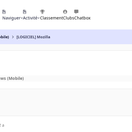
Naviguer
Activité
Classement
Clubs
Chatbox
bile)
[LOGICIEL] Mozilla
ws (Mobile)
2 a