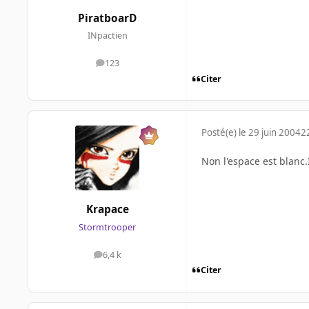
PiratboarD
INpactien
123
messages
Citer
Posté(e)
le 29 juin 2004
2
Non l'espace est blanc.
Krapace
Stormtrooper
6,4 k
messages
Citer