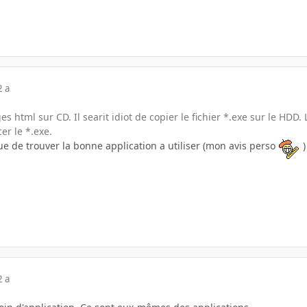
2 a
s html sur CD. Il searit idiot de copier le fichier *.exe sur le HDD.
er le *.exe.
e de trouver la bonne application a utiliser (mon avis perso
)
2 a