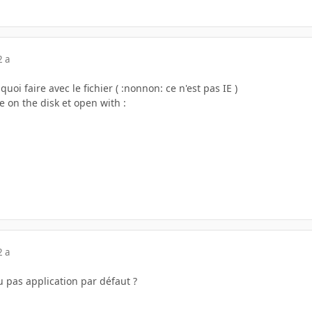
2 a
oi faire avec le fichier ( :nonnon: ce n'est pas IE )
ave on the disk et open with :
2 a
u pas application par défaut ?