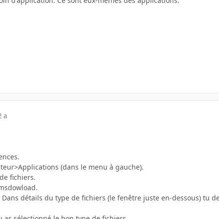
soin d'application. Ce sont eux-mêmes des applications.
2 a
ences.
ateur>Applications (dans le menu à gauche).
de fichiers.
-msdowload.
 Dans détails du type de fichiers (le fenêtre juste en-dessous) tu de
tu as sélectionné le bon type de fichiers.