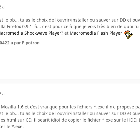
2 a
t le pb... tu as le choix de l'ouvrir/installer ou sauver sur DD et ou
lla Firefox 0.9.1 là... c'est pour celà que je vois très bien de quoi tu
acromedia Shockwave Player
? et
Macromedia Flash Player
004
22 a
par Pipotron
2 a
Mozilla 1.6 et c'est vrai que pour les fichiers *.exe il n'e propose p
t le pb... tu as le choix de l'ouvrir/installer ou sauver sur DD et ou
s html sur CD. Il searit idiot de copier le fichier *.exe sur le HDD.
er le *.exe.