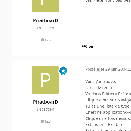
Les *.exe n'ont pas be
PiratboarD
INpactien
123
messages
Citer
Posté(e)
le 29 juin 2004
2
Voilà j'ai trouvé.
Lance Mozilla.
Va dans Edition>Préfér
Clique alors sur Navig
PiratboarD
Tu as une liste de type 
INpactien
Cherche application/x
Clique une fois dessus.
123
messages
Extension : Exe bin
Si tu as bien ça, alors 