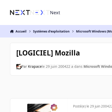
Aller au contenu
Next
Accueil
Systèmes d'exploitation
Microsoft Windows (Mo
[LOGICIEL] Mozilla
Par
Krapace
le 29 juin 2004
22 a
dans
Microsoft Windo
Posté(e)
le 29 juin 2004
2