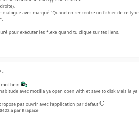
droite).
e dialogue avec marqué "Quand on rencontre un fichier de ce type" a
".
iguré pour exécuter les *.exe quand tu clique sur tes liens.
2 a
s mot hein
abitude avec mozilla ya open open with et save to disk.Mais la ya 
 propose pas ouvrir avec l'application par defaut
004
22 a
par Krapace