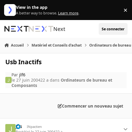
Aller au contenu
View in the app
×
Di
A better way to browse.
Learn more
.
Next
Se connecter
Accueil
Matériel et Conseils d'achat
Ordinateurs de bureau
Usb Inactifs
Par
jlf6
le 27 juin 2004
22 a
dans
Ordinateurs de bureau et
Composants
Commencer un nouveau sujet
jlf6
INpactien
Posté(e)
le 27 juin 2004
22 a