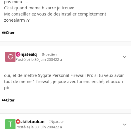
pas mieu ....
C'est quand meme bizarre je trouve ....
Me conseilleriez vous de desinstaller completement
zonealarm ??
Citer
ganjatealq
INpactien
Posté(e)
le 30 juin 2004
22 a
oui, et de mettre Sygate Personal Firewall Pro si tu veux avoir
tout de meme 1 firewall, je joue avec lui enclenché, et aucun
pb.
Citer
toukiletoukan
INpactien
Posté(e)
le 30 juin 2004
22 a