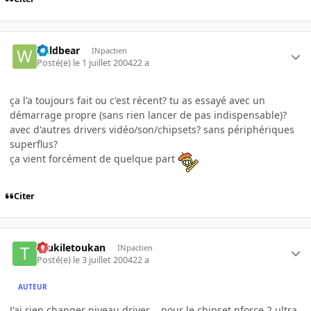
Wildbear
INpactien
Posté(e)
le 1 juillet 2004
22 a
ça l'a toujours fait ou c'est récent? tu as essayé avec un
démarrage propre (sans rien lancer de pas indispensable)?
avec d'autres drivers vidéo/son/chipsets? sans périphériques
superflus?
ça vient forcément de quelque part
Citer
toukiletoukan
INpactien
Posté(e)
le 3 juillet 2004
22 a
AUTEUR
J'ai rien changer niveau driver .. pour le chipset nforce 2 ultra