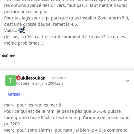
les options avancé des drivers, faut pas, il faut mettre hautes
performances au plus.
Pour tes lags souris: je pari que tu as installer Zone Alarm 5.0,
c'est une grosse daube, remet la 4.5.
Voila...
(Je sais, si c'est ca, tu t'es dit comment il à trouver? J'ai eu les
même problèmes...)
Citer
toukiletoukan
INpactien
Posté(e)
le 27 juin 2004
22 a
AUTEUR
merci pour les rep les mec !!
Pour ce qui est de la ram, je pense pas que 3-3-3-8 puisse
faire grand chose !! lol ! c les timming d'origine de la samsung
pc 3200 ...
Merci pour zone alarm !! pourtant j'ai bien le 4.5 je comprend