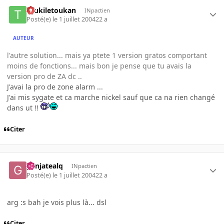
toukiletoukan
INpactien
Posté(e)
le 1 juillet 2004
22 a
AUTEUR
l'autre solution... mais ya ptete 1 version gratos comportant
moins de fonctions... mais bon je pense que tu avais la
version pro de ZA dc ..
J'avai la pro de zone alarm ...
J'ai mis sygate et ca marche nickel sauf que ca na rien changé
dans ut !!
Citer
ganjatealq
INpactien
Posté(e)
le 1 juillet 2004
22 a
arg :s bah je vois plus là... dsl
Citer