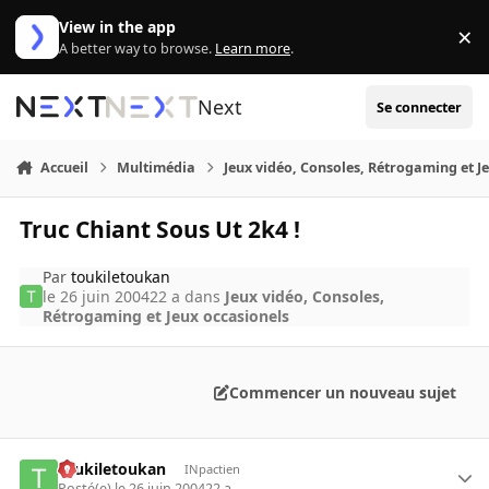
Aller au contenu
View in the app
×
Di
A better way to browse.
Learn more
.
Next
Se connecter
Accueil
Multimédia
Jeux vidéo, Consoles, Rétrogaming et J
Truc Chiant Sous Ut 2k4 !
Par
toukiletoukan
le 26 juin 2004
22 a
dans
Jeux vidéo, Consoles,
Rétrogaming et Jeux occasionels
Commencer un nouveau sujet
toukiletoukan
INpactien
Posté(e)
le 26 juin 2004
22 a