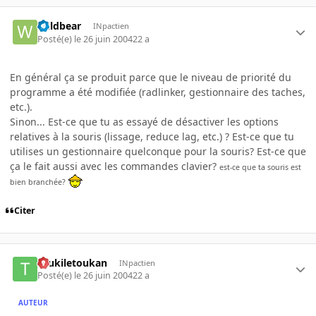
Wildbear
INpactien
Posté(e)
le 26 juin 2004
22 a
En général ça se produit parce que le niveau de priorité du
programme a été modifiée (radlinker, gestionnaire des taches,
etc.).
Sinon... Est-ce que tu as essayé de désactiver les options
relatives à la souris (lissage, reduce lag, etc.) ? Est-ce que tu
utilises un gestionnaire quelconque pour la souris? Est-ce que
ça le fait aussi avec les commandes clavier?
est-ce que ta souris est
bien branchée?
Citer
toukiletoukan
INpactien
Posté(e)
le 26 juin 2004
22 a
AUTEUR