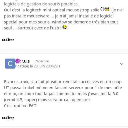
logiciels de gestion de souris potables.
Oui c'est la logitech mini optical mouse (trop zolie
) je n'ai
pas installé mouseware ... je n'ai jamsi installé de logiciel
special pour mes souris, window se demerde trés bien tout
seul ... surttout avec de l'usb !
Citer
c.y.r.u.s
INpactien
Posté(e)
le 28 juin 2004
22 a
Bizarre...moi, j'au fait plusieur reinstal succesives et, un coup
UT passait nikel même en faisant serveur pour 1 de mes pôte
et moi, un coup tout lagais comme toi mais j'avais mit la 5.0
(remit 4.5, super) mais serveur ca lag encore.
C'est qui ton FAI?
Citer