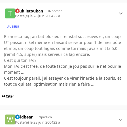
toukiletoukan
INpactien
Posté(e)
le 28 juin 2004
22 a
AUTEUR
Bizarre...moi, j'au fait plusieur reinstal succesives et, un coup
UT passait nikel même en faisant serveur pour 1 de mes pôte
et moi, un coup tout lagais comme toi mais j'avais mit la 5.0
(remit 4.5, super) mais serveur ca lag encore.
C'est qui ton FAI?
Mon FAI c'est free, de toute facon je jou pas sur le net pour le
moment ....
C'est toujour pareil, j'ai essayer de virer l'inertie a la souris, et
tout ce qui etai optimisation mais rien a faire ...
Citer
Wildbear
INpactien
Posté(e)
le 28 juin 2004
22 a