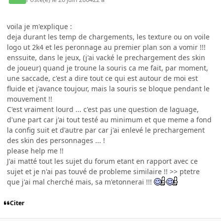
voila je m'explique :
deja durant les temp de chargements, les texture ou on voile
logo ut 2k4 et les peronnage au premier plan son a vomir !!!
enssuite, dans le jeux, (j'ai vacké le prechargement des skin
de joueur) quand je troune la souris ca me fait, par moment,
une saccade, c'est a dire tout ce qui est autour de moi est
fluide et j'avance toujour, mais la souris se bloque pendant le
mouvement !!
C'est vraiment lourd ... c'est pas une question de laguage,
d'une part car j'ai tout testé au minimum et que meme a fond
la config suit et d'autre par car j'ai enlevé le prechargement
des skin des personnages ... !
please help me !!
J'ai matté tout les sujet du forum etant en rapport avec ce
sujet et je n'ai pas touvé de probleme similaire !! >> ptetre
que j'ai mal cherché mais, sa m'etonnerai !!!
Citer