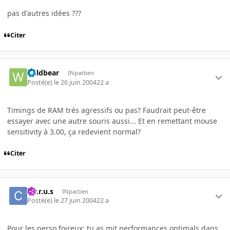
pas d'autres idées ???
Citer
Wildbear
INpactien
Posté(e)
le 26 juin 2004
22 a
Timings de RAM trés agressifs ou pas? Faudrait peut-être
essayer avec une autre souris aussi... Et en remettant mouse
sensitivity à 3.00, ça redevient normal?
Citer
c.y.r.u.s
INpactien
Posté(e)
le 27 juin 2004
22 a
Pour les perso foireux: tu as mit performances optimals dans