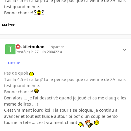
T'as la 4.5 et ca lag? La je pense pas que ca vienne de ZA mais
test quand même.
Bonne chance!
Citer
toukiletoukan
INpactien
Posté(e)
le 27 juin 2004
22 a
AUTEUR
Pas de quoi!
T'as la 4.5 et ca lag? La je pense pas que ca vienne de ZA mais
test quand même.
Bonne chance!
Bon alors ... je l'ai desactivé quand je joué et ca me clauq e les
meme delires ... !
C'est vraiment lourd koi !! la souris se bloque, je continu a
avancer et tout est fluide autour pi pof d'un coup le perso
tourne la tete ... c'est vraiment chiant