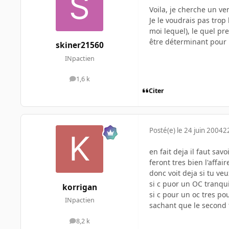
Voila, je cherche un v
Je le voudrais pas trop
moi lequel), le quel pr
être déterminant pour 
skiner21560
INpactien
1,6 k
messages
Citer
Posté(e)
le 24 juin 2004
2
en fait deja il faut sa
feront tres bien l'affair
donc voit deja si tu ve
si c puor un OC tranqu
korrigan
si c pour un oc tres p
INpactien
sachant que le second 
8,2 k
messages