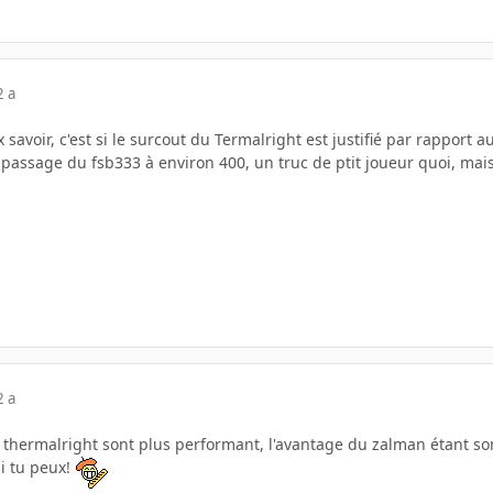
2 a
savoir, c'est si le surcout du Termalright est justifié par rapport au
passage du fsb333 à environ 400, un truc de ptit joueur quoi, mais
2 a
 thermalright sont plus performant, l'avantage du zalman étant son
si tu peux!