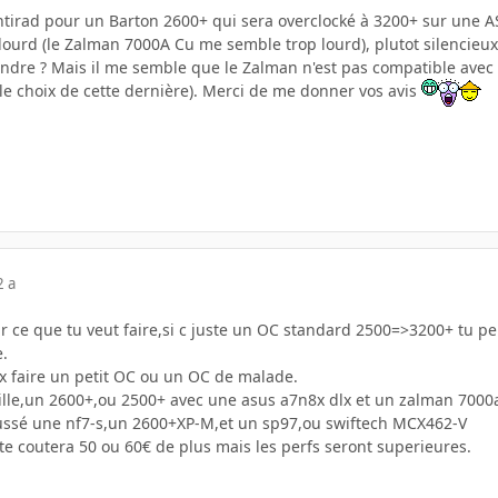
entirad pour un Barton 2600+ qui sera overclocké à 3200+ sur une 
 lourd (le Zalman 7000A Cu me semble trop lourd), plutot silencieux, 
endre ? Mais il me semble que le Zalman n'est pas compatible avec l
le choix de cette dernière). Merci de me donner vos avis
2 a
voir ce que tu veut faire,si c juste un OC standard 2500=>3200+ tu p
e.
ux faire un petit OC ou un OC de malade.
ille,un 2600+,ou 2500+ avec une asus a7n8x dlx et un zalman 7000
oussé une nf7-s,un 2600+XP-M,et un sp97,ou swiftech MCX462-V
te coutera 50 ou 60€ de plus mais les perfs seront superieures.