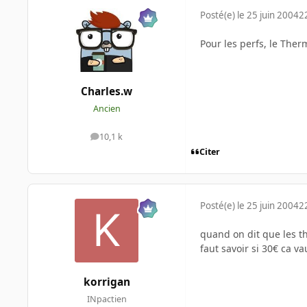
Posté(e)
le 25 juin 2004
2
Pour les perfs, le Ther
Charles.w
Ancien
10,1 k
messages
Citer
Posté(e)
le 25 juin 2004
2
quand on dit que les t
faut savoir si 30€ ca va
korrigan
INpactien