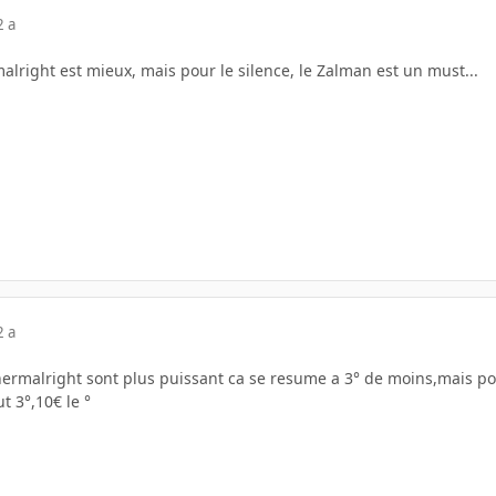
2 a
malright est mieux, mais pour le silence, le Zalman est un must...
2 a
hermalright sont plus puissant ca se resume a 3° de moins,mais pou
ut 3°,10€ le °