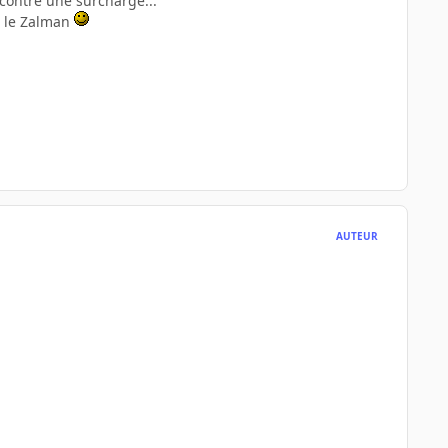
contre une surcharge...
i le Zalman
AUTEUR