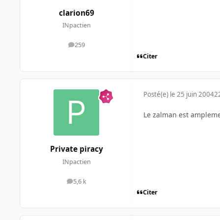
clarion69
INpactien
259
messages
Citer
Posté(e)
le 25 juin 2004
2
Le zalman est amplemen
Private piracy
INpactien
5,6 k
messages
Citer