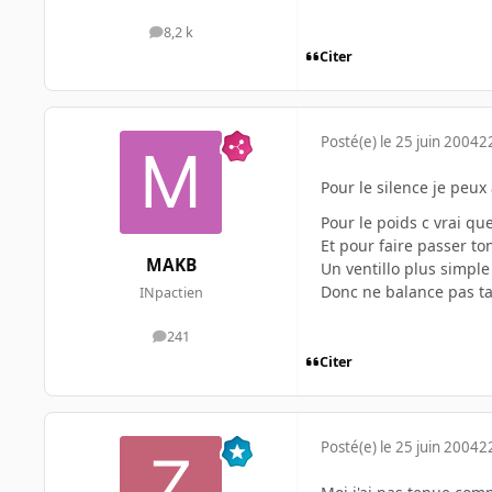
8,2 k
messages
Citer
Posté(e)
le 25 juin 2004
2
Pour le silence je peux
Pour le poids c vrai que
Et pour faire passer to
MAKB
Un ventillo plus simple
Donc ne balance pas ta
INpactien
241
messages
Citer
Posté(e)
le 25 juin 2004
2