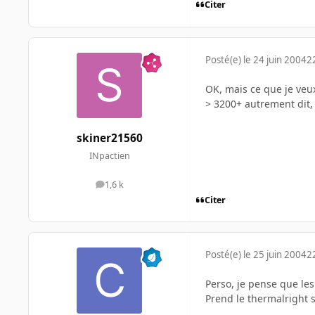
Citer
Posté(e)
le 24 juin 2004
2
OK, mais ce que je veux 
> 3200+ autrement dit, 
skiner21560
INpactien
1,6 k
messages
Citer
Posté(e)
le 25 juin 2004
2
Perso, je pense que les
Prend le thermalright 