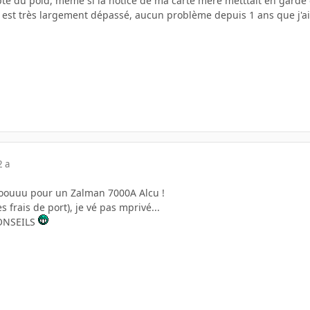
pte du poid, même si la notice de ma carte mère metttait en garde 
 est très largement dépassé, aucun problème depuis 1 ans que j'a
2 a
ooouuu pour un Zalman 7000A Alcu !
es frais de port), je vé pas mprivé...
ONSEILS