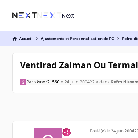
Aller au contenu
Next
Accueil
Ajustements et Personnalisation de PC
Refroidi
Ventirad Zalman Ou Termal
Par
skiner21560
le 24 juin 2004
22 a
dans
Refroidissem
Posté(e)
le 24 juin 2004
2