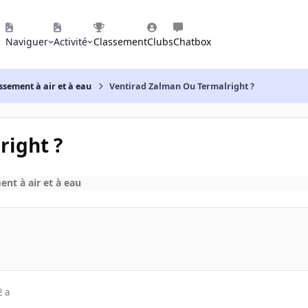
Naviguer
Activité
Classement
Clubs
Chatbox
ssement à air et à eau
Ventirad Zalman Ou Termalright ?
right ?
ent à air et à eau
2 a