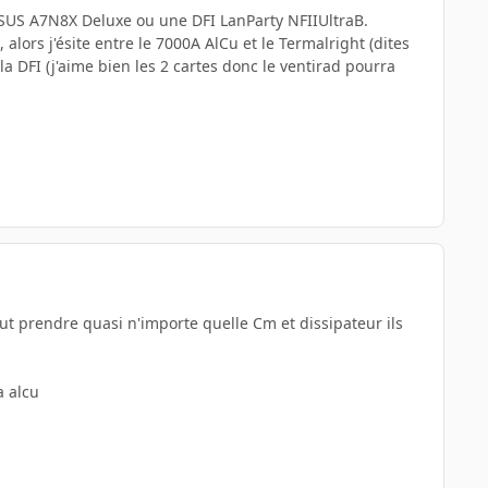
ASUS A7N8X Deluxe ou une DFI LanParty NFIIUltraB.
alors j'ésite entre le 7000A AlCu et le Termalright (dites
a DFI (j'aime bien les 2 cartes donc le ventirad pourra
eut prendre quasi n'importe quelle Cm et dissipateur ils
a alcu