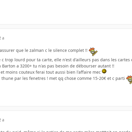
2 a
 assurer que le zalman c le silence complet !!
 c trop lourd pour ta carte, elle n'est d'ailleurs pas dans les cartes 
n Barton a 3200+ tu n'as pas besoin de débourser autant !!
 et moins couteux ferai tout aussi bien l'affaire mec
 thune par les fenetres ! met qq chose comme 15-20€ et c parti
2 a