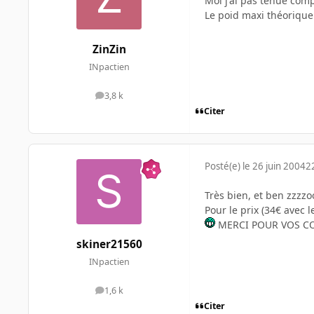
Moi j'ai pas tenue com
Le poid maxi théorique
ZinZin
INpactien
3,8 k
messages
Citer
Posté(e)
le 26 juin 2004
2
Très bien, et ben zzzz
Pour le prix (34€ avec l
MERCI POUR VOS C
skiner21560
INpactien
1,6 k
messages
Citer