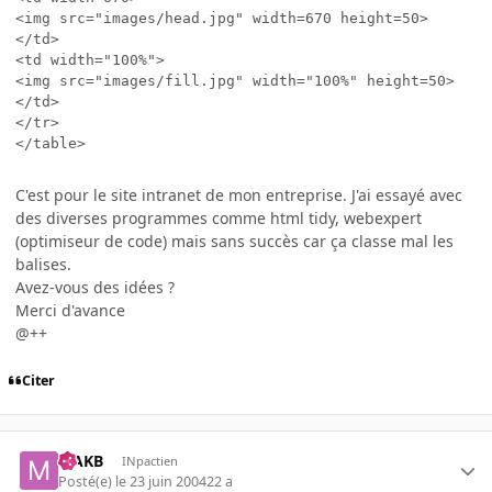
<img src="images/head.jpg" width=670 height=50>

</td>

<td width="100%">

<img src="images/fill.jpg" width="100%" height=50>

</td>

</tr>

</table>
C'est pour le site intranet de mon entreprise. J'ai essayé avec
des diverses programmes comme html tidy, webexpert
(optimiseur de code) mais sans succès car ça classe mal les
balises.
Avez-vous des idées ?
Merci d'avance
@++
Citer
MAKB
INpactien
Posté(e)
le 23 juin 2004
22 a