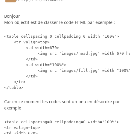
Bonjour,
Mon objectif est de classer le code HTML par exemple :
<table cellspacing=0 cellpadding=0 width="100%">

    <tr valign=top>

         <td width=670>

              <img src="images/head.jpg" width=670 heig
         </td>

         <td width="100%">

              <img src="images/fill.jpg" width="100%" h
         </td>

    </tr>

Car en ce moment les codes sont un peu en désordre par
exemple :
<table cellspacing=0 cellpadding=0 width="100%">

<tr valign=top>

<td width=670>
