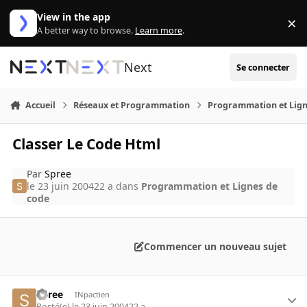
Aller au contenu
View in the app
×
Di
A better way to browse.
Learn more
.
Next
Se connecter
Accueil
Réseaux et Programmation
Programmation et Lign
Classer Le Code Html
Par
Spree
le 23 juin 2004
22 a
dans
Programmation et Lignes de
code
Commencer un nouveau sujet
Spree
INpactien
Posté(e)
le 23 juin 2004
22 a