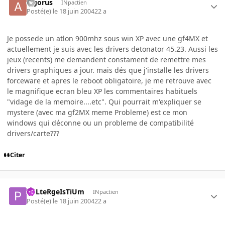
algorus
INpactien
Posté(e)
le 18 juin 2004
22 a
Je possede un atlon 900mhz sous win XP avec une gf4MX et
actuellement je suis avec les drivers detonator 45.23. Aussi les
jeux (recents) me demandent constament de remettre mes
drivers graphiques a jour. mais dés que j'installe les drivers
forceware et apres le reboot obligatoire, je me retrouve avec
le magnifique ecran bleu XP les commentaires habituels
"vidage de la memoire....etc". Qui pourrait m'expliquer se
mystere (avec ma gf2MX meme Probleme) est ce mon
windows qui déconne ou un probleme de compatibilité
drivers/carte???
Citer
PoLteRgeIsTiUm
INpactien
Posté(e)
le 18 juin 2004
22 a