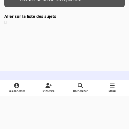
Aller sur la liste des sujets
Light Mode
Dark Mode
System Preference
Se connecter
S’inscrire
Rechercher
Menu
Langue
Cookies
Powered by
Invision Community