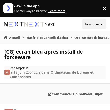
Aller au contenu
View in the app
×
Di
A better way to browse.
Learn more
.
Next
Se connecter
Accueil
Matériel et Conseils d'achat
Ordinateurs de bureau
[CG] ecran bleu apres install de
forceware
Par
algorus
le 18 juin 2004
22 a
dans
Ordinateurs de bureau et
Composants
Commencer un nouveau sujet