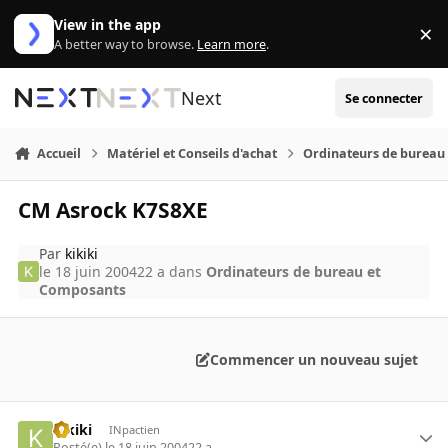
Aller au contenu
View in the app
×
Di
A better way to browse.
Learn more
.
Next
Se connecter
Accueil
Matériel et Conseils d'achat
Ordinateurs de bureau
CM Asrock K7S8XE
Par
kikiki
le 18 juin 2004
22 a
dans
Ordinateurs de bureau et
Composants
Commencer un nouveau sujet
kikiki
INpactien
Posté(e)
le 18 juin 2004
22 a