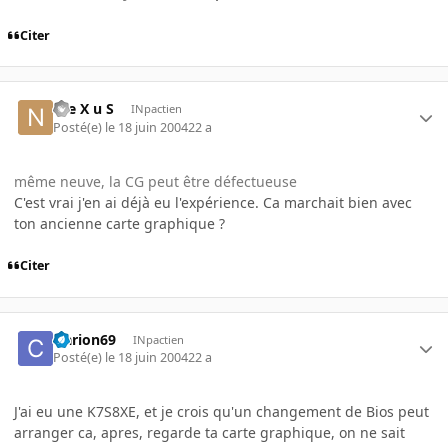
Citer
N e X u S
INpactien
Posté(e)
le 18 juin 2004
22 a
même neuve, la CG peut être défectueuse
C'est vrai j'en ai déjà eu l'expérience. Ca marchait bien avec
ton ancienne carte graphique ?
Citer
clarion69
INpactien
Posté(e)
le 18 juin 2004
22 a
J'ai eu une K7S8XE, et je crois qu'un changement de Bios peut
arranger ca, apres, regarde ta carte graphique, on ne sait