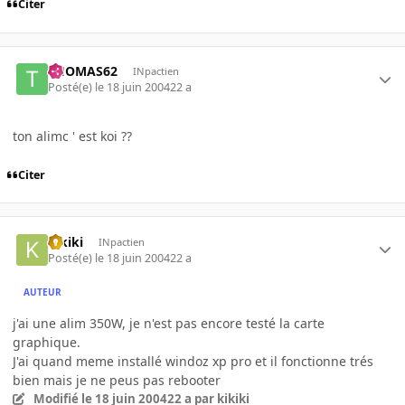
Citer
THOMAS62
INpactien
Posté(e)
le 18 juin 2004
22 a
ton alimc ' est koi ??
Citer
kikiki
INpactien
Posté(e)
le 18 juin 2004
22 a
AUTEUR
j'ai une alim 350W, je n'est pas encore testé la carte
graphique.
J'ai quand meme installé windoz xp pro et il fonctionne trés
bien mais je ne peus pas rebooter
Modifié
le 18 juin 2004
22 a
par kikiki