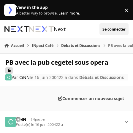
Aller au contenu
View in the app
×
Di
A better way to browse.
Learn more
.
Next
Se connecter
Accueil
INpact Café
Débats et Discussions
PB avec la pu
PB avec la pub cegetel sous opera
Par
CiNN
le 16 juin 2004
22 a
dans
Débats et Discussions
Commencer un nouveau sujet
CiNN
INpactien
Posté(e)
le 16 juin 2004
22 a